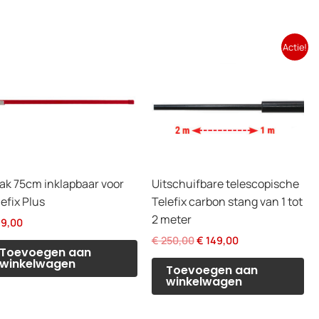
Actie!
ak 75cm inklapbaar voor
Uitschuifbare telescopische
efix Plus
Telefix carbon stang van 1 tot
2 meter
9,00
Oorspronkelijke
Huidige
€
250,00
€
149,00
Toevoegen aan
prijs
prijs
winkelwagen
was:
is:
Toevoegen aan
€ 250,00.
€ 149,00.
winkelwagen