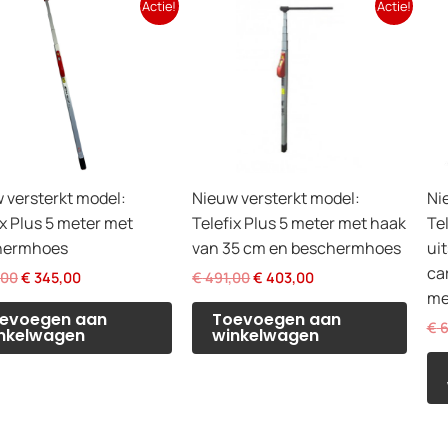
Actie!
Actie!
 versterkt model:
Nieuw versterkt model:
Ni
ix Plus 5 meter met
Telefix Plus 5 meter met haak
Te
hermhoes
van 35 cm en beschermhoes
ui
car
Oorspronkelijke
Huidige
Oorspronkelijke
Huidige
,00
€
345,00
€
491,00
€
403,00
prijs
prijs
prijs
prijs
me
was:
is:
was:
is:
evoegen aan
Toevoegen aan
€
6
€ 433,00.
€ 345,00.
€ 491,00.
€ 403,00.
nkelwagen
winkelwagen