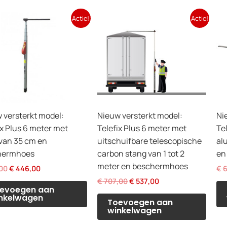
Actie!
Actie!
 versterkt model:
Nieuw versterkt model:
Ni
ix Plus 6 meter met
Telefix Plus 6 meter met
Te
van 35 cm en
uitschuifbare telescopische
al
hermhoes
carbon stang van 1 tot 2
en
meter en beschermhoes
Oorspronkelijke
Huidige
00
€
446,00
€
6
prijs
prijs
Oorspronkelijke
Huidige
€
707,00
€
537,00
was:
is:
evoegen aan
prijs
prijs
€ 515,00.
€ 446,00.
nkelwagen
was:
is:
Toevoegen aan
€ 707,00.
€ 537,00.
winkelwagen