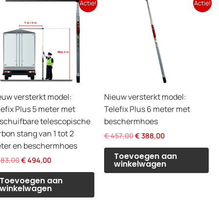
Actie!
Actie!
euw versterkt model:
Nieuw versterkt model:
lefix Plus 5 meter met
Telefix Plus 6 meter met
tschuifbare telescopische
beschermhoes
bon stang van 1 tot 2
Oorspronkelijke
Huidige
€
457,00
€
388,00
prijs
prijs
ter en beschermhoes
was:
is:
Toevoegen aan
Oorspronkelijke
Huidige
83,00
€
494,00
€ 457,00.
€ 388,00.
winkelwagen
prijs
prijs
was:
is:
Toevoegen aan
€ 683,00.
€ 494,00.
winkelwagen