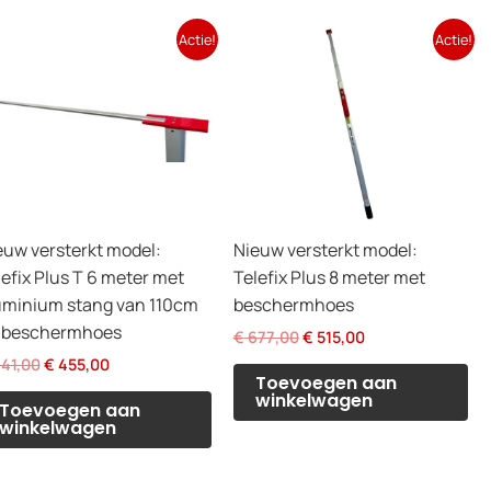
Actie!
Actie!
euw versterkt model:
Nieuw versterkt model:
lefix Plus T 6 meter met
Telefix Plus 8 meter met
uminium stang van 110cm
beschermhoes
 beschermhoes
Oorspronkelijke
Huidige
€
677,00
€
515,00
prijs
prijs
Oorspronkelijke
Huidige
41,00
€
455,00
was:
is:
Toevoegen aan
prijs
prijs
€ 677,00.
€ 515,00.
winkelwagen
was:
is:
Toevoegen aan
€ 641,00.
€ 455,00.
winkelwagen