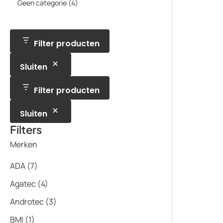
p
t
4
Geen categorie
4
d
c
d
o
r
e
p
u
t
u
d
o
n
r
c
e
c
u
d
o
t
n
t
c
u
d
e
e
t
c
u
Filter producten
n
n
t
c
e
t
n
Sluiten
e
n
Filter producten
Sluiten
Filters
Merken
ADA
(7)
Agatec
(4)
Androtec
(3)
BMI
(1)