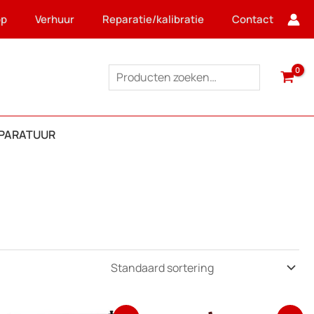
op
Verhuur
Reparatie/kalibratie
Contact
Zoeken
PPARATUUR