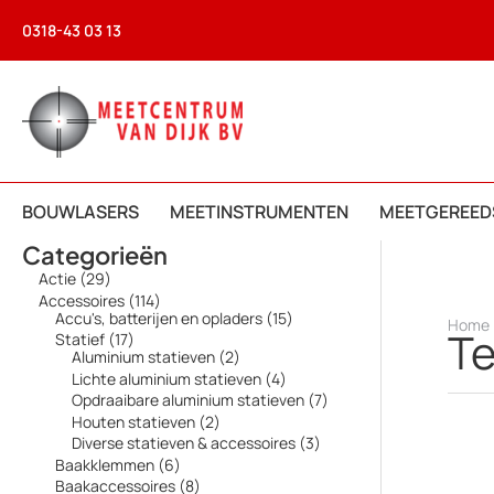
Ga
0318-43 03 13
naar
de
inhoud
BOUWLASERS
MEETINSTRUMENTEN
MEETGEREED
Categorieën
2
Actie
29
9
1
Accessoires
114
p
1
1
Accu's, batterijen en opladers
15
Home
r
Te
4
5
1
Statief
17
o
p
p
7
2
Aluminium statieven
2
d
r
r
p
p
4
Lichte aluminium statieven
4
u
o
o
r
r
p
7
Opdraaibare aluminium statieven
7
c
d
d
o
o
r
p
t
2
Houten statieven
2
u
u
d
d
o
r
e
p
c
c
3
Diverse statieven & accessoires
3
u
u
d
o
n
r
t
t
p
c
c
6
Baakklemmen
6
u
d
o
e
e
r
t
t
p
c
8
Baakaccessoires
8
u
d
n
n