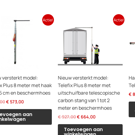
Actie!
Actie!
 versterkt model:
Nieuw versterkt model:
Ha
ix Plus 8 meter met haak
Telefix Plus 8 meter met
Tel
5 cm en beschermhoes
uitschuifbare telescopische
€
8
carbon stang van 1 tot 2
Oorspronkelijke
Huidige
,00
€
573,00
prijs
prijs
meter en beschermhoes
was:
is:
evoegen aan
Oorspronkelijke
Huidige
€
927,00
€
664,00
€ 735,00.
€ 573,00.
nkelwagen
prijs
prijs
was:
is:
Toevoegen aan
€ 927,00.
€ 664,00.
winkelwagen