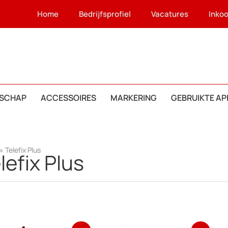
Home
Bedrijfsprofiel
Vacatures
Inko
SCHAP
ACCESSOIRES
MARKERING
GEBRUIKTE A
»
Telefix Plus
lefix Plus