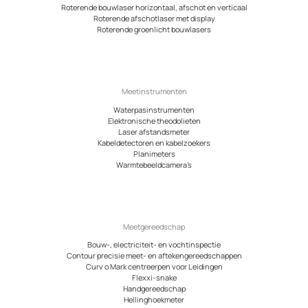
Roterende bouwlaser horizontaal, afschot en verticaal
Roterende afschotlaser met display
Roterende groenlicht bouwlasers
Meetinstrumenten
Waterpasinstrumenten
Elektronische theodolieten
Laser afstandsmeter
Kabeldetectoren en kabelzoekers
Planimeters
Warmtebeeldcamera’s
Meetgereedschap
Bouw-, electriciteit- en vochtinspectie
Contour precisie meet- en aftekengereedschappen
Curv o Mark centreerpen voor Leidingen
Flexxi-snake
Handgereedschap
Hellinghoekmeter