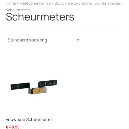
k
Home
»
Meetgereedschap
»
Bouw-, electriciteit- en vochtinspectie
»
e
Scheurmeters
Scheurmeters
n
Vouwbare Scheurmeter
€
49,95