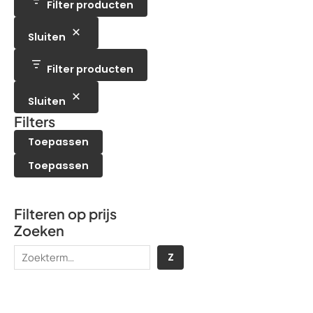
e
t
Filter producten
u
c
n
n
e
c
t
n
t
e
Sluiten
e
n
n
Filter producten
Sluiten
Filters
Toepassen
Toepassen
Filteren op prijs
Zoeken
Z
Z
o
e