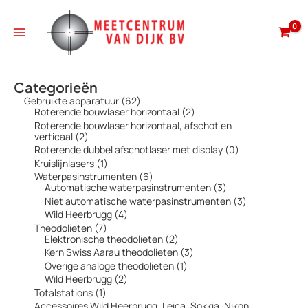
Ga
naar
de
inhoud
Categorieën
6
Gebruikte apparatuur
62
2
2
Roterende bouwlaser horizontaal
2
p
p
Roterende bouwlaser horizontaal, afschot en
r
r
2
verticaal
2
o
o
p
0
Roterende dubbel afschotlaser met display
0
d
d
r
p
1
Kruislijnlasers
1
u
u
o
r
p
6
Waterpasinstrumenten
6
c
c
d
o
r
p
3
Automatische waterpasinstrumenten
3
t
t
u
d
o
r
p
e
e
3
Niet automatische waterpasinstrumenten
3
c
u
d
o
r
n
n
p
t
4
Wild Heerbrugg
4
c
u
d
o
r
e
p
t
7
Theodolieten
7
c
u
d
o
n
r
e
p
2
Elektronische theodolieten
2
t
c
u
d
o
n
r
p
3
Kern Swiss Aarau theodolieten
3
t
c
u
d
o
r
p
e
t
1
Overige analoge theodolieten
1
c
u
d
o
r
n
e
p
t
2
Wild Heerbrugg
2
c
u
d
o
n
r
e
p
t
1
Totalstations
1
c
u
d
o
n
r
e
p
t
c
Accessoires Wild Heerbrugg, Leica, Sokkia, Nikon,
u