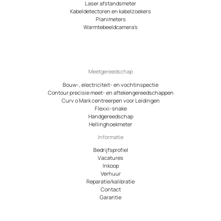
Laser afstandsmeter
Kabeldetectoren en kabelzoekers
Planimeters
Warmtebeeldcamera’s
Meetgereedschap
Bouw-, electriciteit- en vochtinspectie
Contour precisie meet- en aftekengereedschappen
Curv o Mark centreerpen voor Leidingen
Flexxi-snake
Handgereedschap
Hellinghoekmeter
Informatie
Bedrijfsprofiel
Vacatures
Inkoop
Verhuur
Reparatie/kalibratie
Contact
Garantie