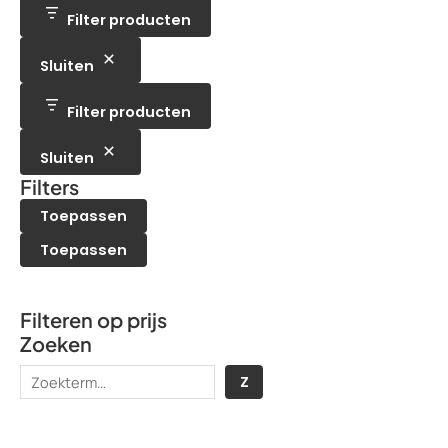
u
d
n
t
t
c
Filter producten
u
e
t
c
n
e
t
n
Sluiten
e
n
Filter producten
Sluiten
Filters
Toepassen
Toepassen
Filteren op prijs
Zoeken
Z
Z
o
e