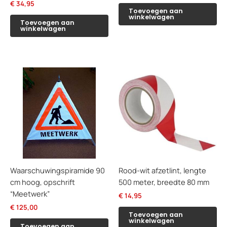
€
34,95
Toevoegen aan
winkelwagen
Toevoegen aan
winkelwagen
Waarschuwingspiramide 90
Rood-wit afzetlint, lengte
cm hoog, opschrift
500 meter, breedte 80 mm
“Meetwerk”
€
14,95
€
125,00
Toevoegen aan
winkelwagen
Toevoegen aan