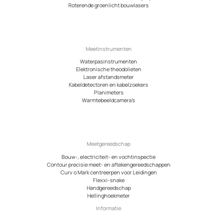
Roterende groenlicht bouwlasers
Meetinstrumenten
Waterpasinstrumenten
Elektronische theodolieten
Laser afstandsmeter
Kabeldetectoren en kabelzoekers
Planimeters
Warmtebeeldcamera’s
Meetgereedschap
Bouw-, electriciteit- en vochtinspectie
Contour precisie meet- en aftekengereedschappen
Curv o Mark centreerpen voor Leidingen
Flexxi-snake
Handgereedschap
Hellinghoekmeter
Informatie