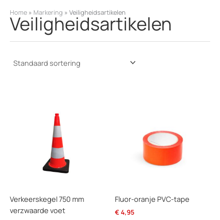
k
Home
»
Markering
»
Veiligheidsartikelen
Veiligheidsartikelen
e
n
Verkeerskegel 750 mm
Fluor-oranje PVC-tape
verzwaarde voet
€
4,95