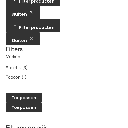
u
Filter producten
u
n
c
c
t
t
e
Sluiten
e
n
n
Filter producten
Sluiten
Filters
Merken
Spectra
(3)
Topcon
(1)
Toepassen
Toepassen
Filteren op prijs