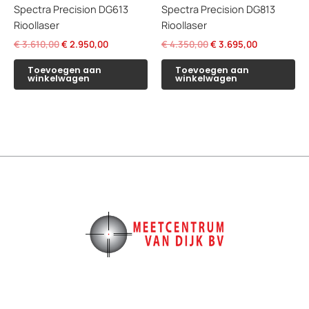
Spectra Precision DG613
Spectra Precision DG813
Rioollaser
Rioollaser
Oorspronkelijke
Huidige
Oorspronkelijke
Huidige
€
3.610,00
€
2.950,00
€
4.350,00
€
3.695,00
prijs
prijs
prijs
prijs
was:
is:
was:
is:
Toevoegen aan
Toevoegen aan
winkelwagen
winkelwagen
€ 3.610,00.
€ 2.950,00.
€ 4.350,00.
€ 3.695,00.