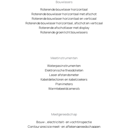
Bouwlasers
Roterende bouwlaser horizontaal
Roterende bouwlaser horizontaal met afschot
Roterende bouwlaser horizontaal en verticaal
Roterende bouwlaser horizontaal, afschot en verticaal
Roterende afschotlaser met display
Roterende groenlicht bouwlasers
Meetinstrumenten
Waterpasinstrumenten
Elektronische theodolieten
Laser afstandsmeter
Kabeldetectoren en kabelzoekers
Planimeters
Warmtebeeldcamera’s
Meetgereedschap
Bouw-, electriciteit- en vochtinspectie
Contour precisie meet- en aftekengereedschappen