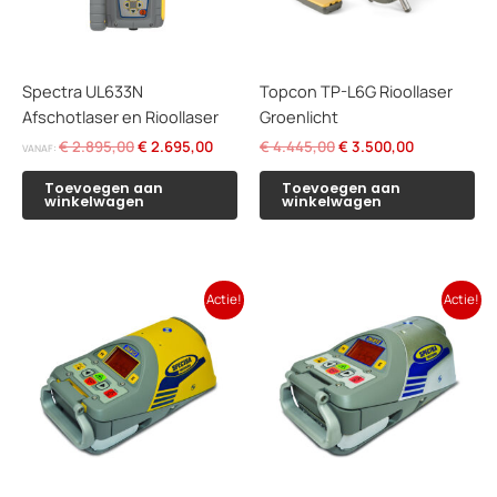
Spectra UL633N
Topcon TP-L6G Rioollaser
Afschotlaser en Rioollaser
Groenlicht
Oorspronkelijke
Huidige
Oorspronkelijke
Huidige
€
2.895,00
€
2.695,00
€
4.445,00
€
3.500,00
VANAF:
prijs
prijs
prijs
prijs
was:
is:
was:
is:
Toevoegen aan
Toevoegen aan
winkelwagen
winkelwagen
€ 2.895,00.
€ 2.695,00.
€ 4.445,00.
€ 3.500,00.
Actie!
Actie!