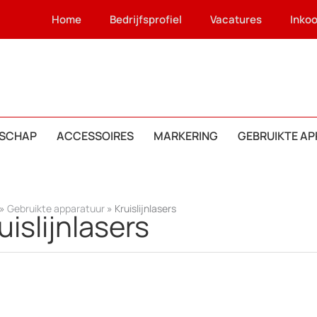
Home
Bedrijfsprofiel
Vacatures
Inko
SCHAP
ACCESSOIRES
MARKERING
GEBRUIKTE A
»
Gebruikte apparatuur
»
Kruislijnlasers
uislijnlasers