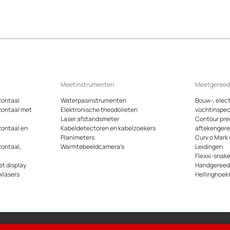
Meetinstrumenten
Meetgeree
zontaal
Waterpasinstrumenten
Bouw-, elect
zontaal met
Elektronische theodolieten
vochtinspec
Laser afstandsmeter
Contour pre
zontaal en
Kabeldetectoren en kabelzoekers
aftekenger
Planimeters
Curv o Mark
zontaal,
Warmtebeeldcamera’s
Leidingen
Flexxi-snak
t display
Handgeree
wlasers
Hellinghoek