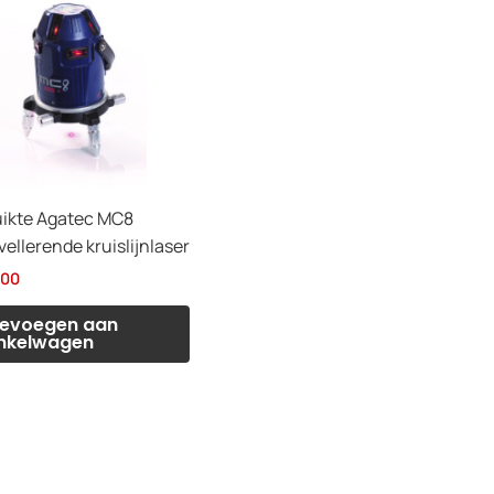
ikte Agatec MC8
vellerende kruislijnlaser
,00
evoegen aan
nkelwagen