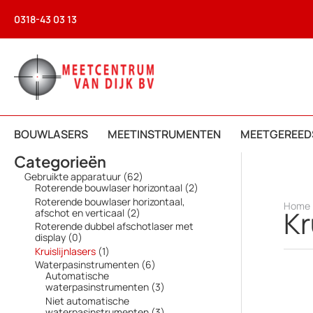
Ga
0318-43 03 13
naar
de
inhoud
BOUWLASERS
MEETINSTRUMENTEN
MEETGEREED
Categorieën
6
Gebruikte apparatuur
62
2
2
Roterende bouwlaser horizontaal
2
p
p
Roterende bouwlaser horizontaal,
Home
r
r
Kr
2
afschot en verticaal
2
o
o
p
Roterende dubbel afschotlaser met
d
d
r
0
display
0
u
u
o
p
1
Kruislijnlasers
1
c
c
d
r
p
6
Waterpasinstrumenten
6
t
t
u
o
r
p
Automatische
e
e
c
d
o
r
3
waterpasinstrumenten
3
n
n
t
u
d
o
p
Niet automatische
e
c
u
d
r
3
waterpasinstrumenten
3
n