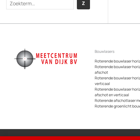
Z
Z
o
e
k
e
n
Bouwlasers
Roterende bouwlaser hori
Roterende bouwlaser hori
afschot
Roterende bouwlaser hori
verticaal
Roterende bouwlaser hori
afschot en verticaal
Roterende afschotlaser me
Roterende groenlicht bou