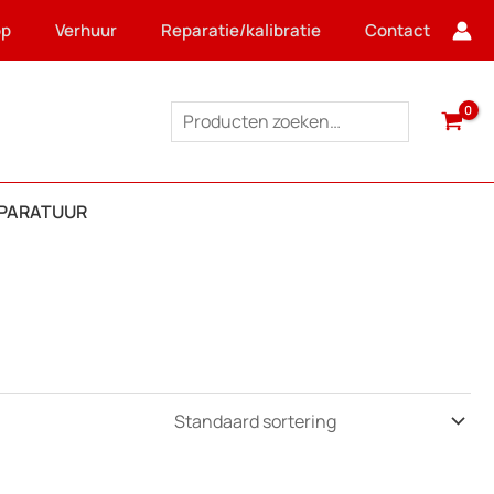
op
Verhuur
Reparatie/kalibratie
Contact
Zoeken
PPARATUUR