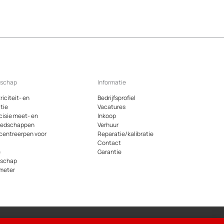
dschap
Informatie
riciteit- en
Bedrijfsprofiel
tie
Vacatures
cisie meet- en
Inkoop
eedschappen
Verhuur
 centreerpen voor
Reparatie/kalibratie
Contact
e
Garantie
dschap
meter