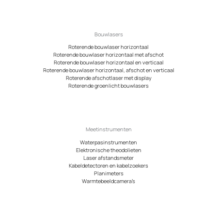
Bouwlasers
Roterende bouwlaser horizontaal
Roterende bouwlaser horizontaal met afschot
Roterende bouwlaser horizontaal en verticaal
Roterende bouwlaser horizontaal, afschot en verticaal
Roterende afschotlaser met display
Roterende groenlicht bouwlasers
Meetinstrumenten
Waterpasinstrumenten
Elektronische theodolieten
Laser afstandsmeter
Kabeldetectoren en kabelzoekers
Planimeters
Warmtebeeldcamera’s