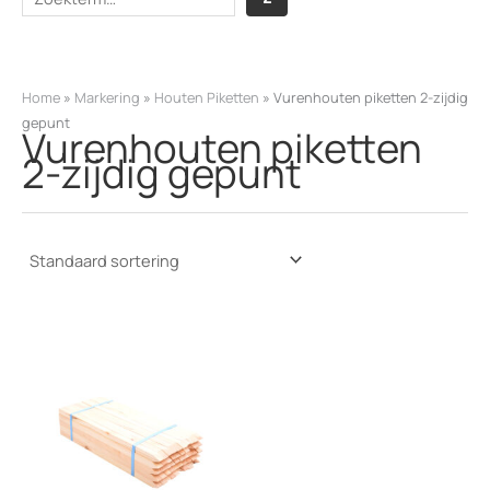
o
e
k
Home
»
Markering
»
Houten Piketten
»
Vurenhouten piketten 2-zijdig
e
gepunt
Vurenhouten piketten
n
2-zijdig gepunt