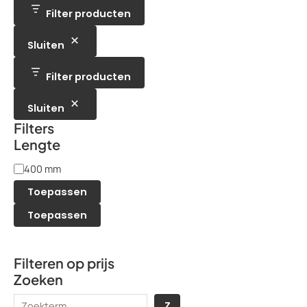
u
d
n
t
t
c
Filter producten
u
e
t
c
n
e
t
n
Sluiten
e
n
Filter producten
Sluiten
Filters
Lengte
L
400 mm
e
Toepassen
n
Toepassen
g
t
Filteren op prijs
e
Zoeken
Z
Z