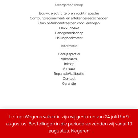
Meetgereedschap
Bouw-, electriciteit- en vochtinspectie
Contour precisie meet- en aftekengereedschappen
Curv o Mark centreerpen voor Leidingen
Flexxi-snake
Handgereedschap
Hellinghoekmeter
Informatie
Bedrijfsprofiel
Vacatures
Inkoop
Verhuur
Reparatie/kalibratie
Contact
Garantie
© 2026 Meetcentrum.nl
Let op: Wegens vakantie zijn wij gesloten van 24 juli t/m 9
Alle genoemde bedragen op de site zijn exclusief 21% btw
augustus. Bestellingen in die periode verzenden wij vanaf 10
augustus.
Negeren