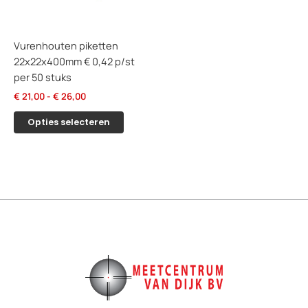
Vurenhouten piketten
22x22x400mm € 0,42 p/st
per 50 stuks
Prijsklasse:
€
21,00
-
€
26,00
€ 21,00
Dit
tot
Opties selecteren
product
€ 26,00
heeft
meerdere
variaties.
Deze
optie
kan
gekozen
worden
op
de
productpagina