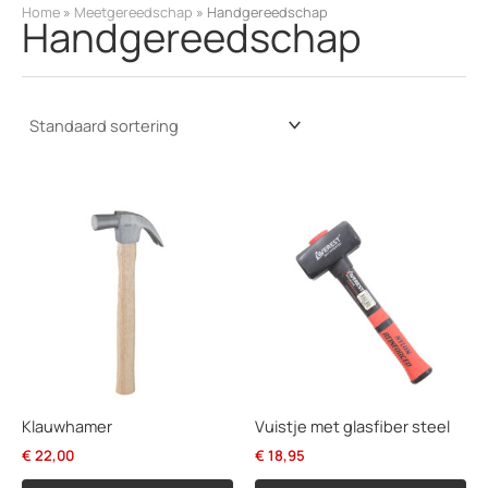
k
Home
»
Meetgereedschap
»
Handgereedschap
Handgereedschap
e
n
Klauwhamer
Vuistje met glasfiber steel
€
22,00
€
18,95