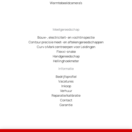
Warmtebeeldcamera’s
Meetgereedschap
Bouw-, electriciteit- en vochtinspectie
Contour precisie meet- en aftekengereedschappen
Curv o Mark centreerpen voor Leidingen
Flexxi-snake
Handgereedschap
Hellinghoekmeter
Informatie
Bedrijfsprofiel
Vacatures
Inkoop
Verhuur
Reparatie/kalibratie
Contact
Garantie