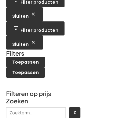
e
t
Filter producten
u
c
n
n
e
c
t
n
t
e
Sluiten
e
n
n
Filter producten
Sluiten
Filters
Toepassen
Toepassen
Filteren op prijs
Zoeken
Z
Z
o
e