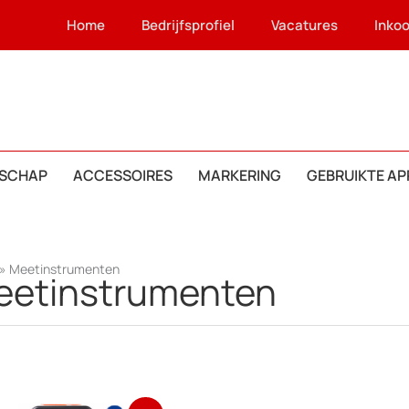
Home
Bedrijfsprofiel
Vacatures
Inko
SCHAP
ACCESSOIRES
MARKERING
GEBRUIKTE A
»
Meetinstrumenten
eetinstrumenten