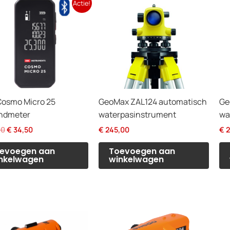
Actie!
osmo Micro 25
GeoMax ZAL124 automatisch
Ge
andmeter
waterpasinstrument
wa
Oorspronkelijke
Huidige
00
€
34,50
€
245,00
€
2
prijs
prijs
was:
is:
evoegen aan
Toevoegen aan
€ 59,00.
€ 34,50.
nkelwagen
winkelwagen