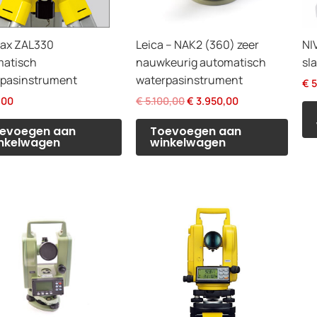
ax ZAL330
Leica – NAK2 (360) zeer
NI
matisch
nauwkeurig automatisch
sl
pasinstrument
waterpasinstrument
€
5
Oorspronkelijke
Huidige
,00
€
5.100,00
€
3.950,00
prijs
prijs
was:
is:
evoegen aan
Toevoegen aan
€ 5.100,00.
€ 3.950,00.
nkelwagen
winkelwagen