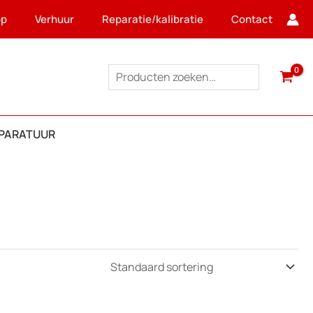
op
Verhuur
Reparatie/kalibratie
Contact
Zoeken
PPARATUUR