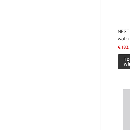
NESTL
water
€
183,
To
wi