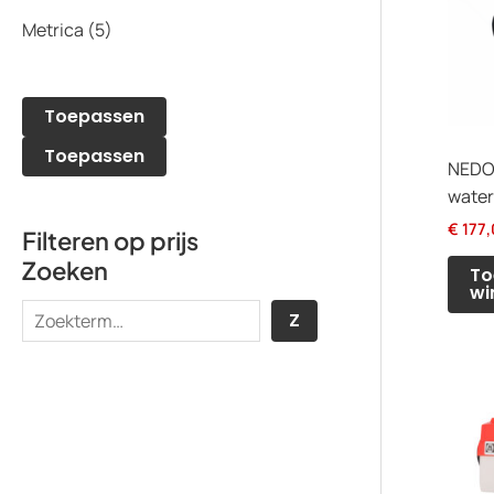
Metrica
(5)
Toepassen
Toepassen
NEDO
water
€
177,
Filteren op prijs
Zoeken
To
wi
Z
Z
o
e
k
e
n