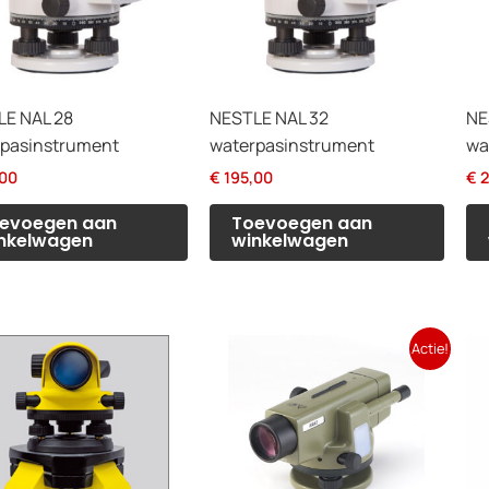
E NAL 28
NESTLE NAL 32
NE
pasinstrument
waterpasinstrument
wa
00
€
195,00
€
2
evoegen aan
Toevoegen aan
nkelwagen
winkelwagen
Actie!