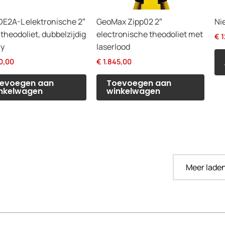
E2A-L elektronische 2″
GeoMax Zipp02 2″
Ni
-theodoliet, dubbelzijdig
electronische theodoliet met
€
1
ay
laserlood
0,00
€
1.845,00
evoegen aan
Toevoegen aan
nkelwagen
winkelwagen
Meer laden