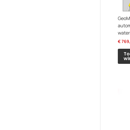
GeoM
auto
water
€
769
To
wi