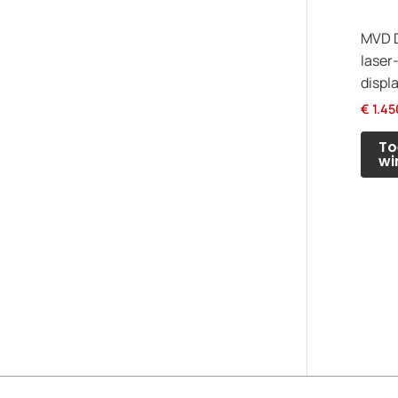
MVD D
laser
displ
€
1.45
To
wi