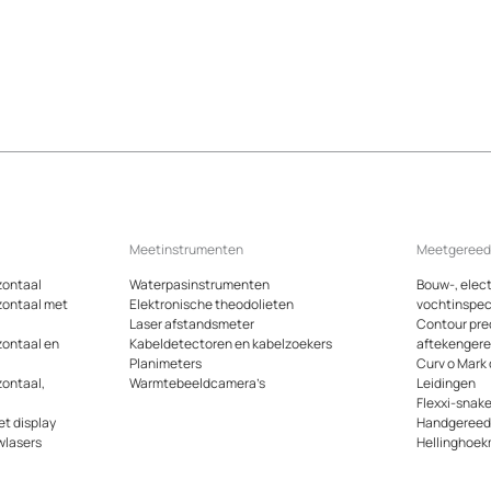
Meetinstrumenten
Meetgeree
zontaal
Waterpasinstrumenten
Bouw-, elect
zontaal met
Elektronische theodolieten
vochtinspec
Laser afstandsmeter
Contour pre
zontaal en
Kabeldetectoren en kabelzoekers
aftekenger
Planimeters
Curv o Mark
zontaal,
Warmtebeeldcamera’s
Leidingen
Flexxi-snak
t display
Handgeree
wlasers
Hellinghoek