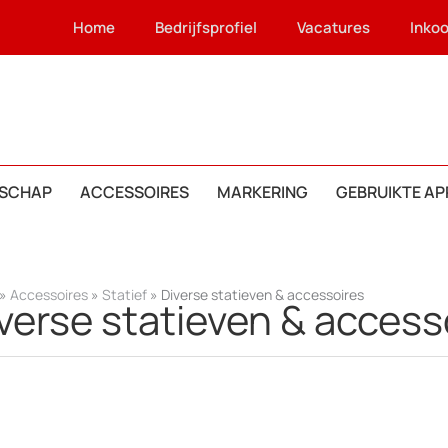
Home
Bedrijfsprofiel
Vacatures
Inko
SCHAP
ACCESSOIRES
MARKERING
GEBRUIKTE A
»
Accessoires
»
Statief
»
Diverse statieven & accessoires
verse statieven & access