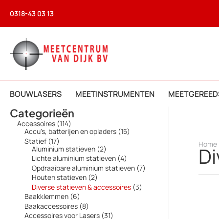
Ga
0318-43 03 13
naar
de
inhoud
BOUWLASERS
MEETINSTRUMENTEN
MEETGEREED
Categorieën
1
Accessoires
114
1
1
Accu's, batterijen en opladers
15
4
5
1
Statief
17
Home
p
p
Di
7
2
Aluminium statieven
2
r
r
p
p
4
Lichte aluminium statieven
4
o
o
r
r
p
7
Opdraaibare aluminium statieven
7
d
d
o
o
r
p
2
Houten statieven
2
u
u
d
d
o
r
p
c
c
3
Diverse statieven & accessoires
3
u
u
d
o
r
t
t
p
c
c
6
Baakklemmen
6
u
d
o
e
e
r
t
t
p
c
8
Baakaccessoires
8
u
d
n
n
o
e
e
r
t
p
c
3
Accessoires voor Lasers
31
u
d
n
n