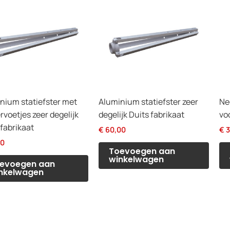
nium statiefster met
Aluminium statiefster zeer
Ne
rvoetjes zeer degelijk
degelijk Duits fabrikaat
voo
 fabrikaat
€
60,00
€
3
00
Toevoegen aan
winkelwagen
evoegen aan
nkelwagen