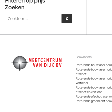
Filteren op prijs
Zoeken
Z
Z
o
e
k
e
n
Bouwlasers
Roterende bouwlaser hori
Roterende bouwlaser hori
afschot
Roterende bouwlaser hori
verticaal
Roterende bouwlaser hori
afschot en verticaal
Roterende afschotlaser me
Roterende groenlicht bou