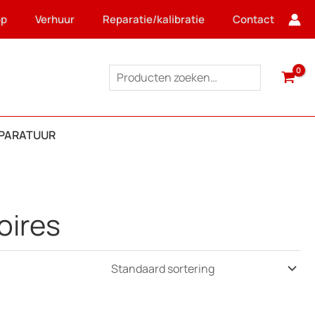
op
Verhuur
Reparatie/kalibratie
Contact
Zoeken
PPARATUUR
oires