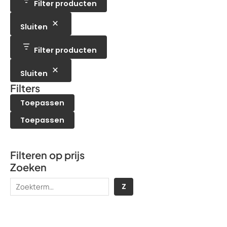
e
t
Filter producten
u
c
n
n
e
c
t
n
t
e
Sluiten
e
n
n
Filter producten
Sluiten
Filters
Toepassen
Toepassen
Filteren op prijs
Zoeken
Z
Z
o
e