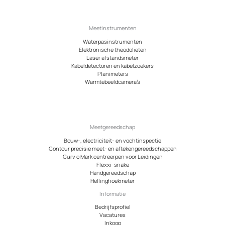
Meetinstrumenten
Waterpasinstrumenten
Elektronische theodolieten
Laser afstandsmeter
Kabeldetectoren en kabelzoekers
Planimeters
Warmtebeeldcamera’s
Meetgereedschap
Bouw-, electriciteit- en vochtinspectie
Contour precisie meet- en aftekengereedschappen
Curv o Mark centreerpen voor Leidingen
Flexxi-snake
Handgereedschap
Hellinghoekmeter
Informatie
Bedrijfsprofiel
Vacatures
Inkoop