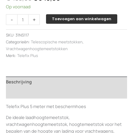
prijs
prijs
Op voorraad
was:
is:
€ 433,00.
€ 345,00.
Nieuw
-
+
Toevoegen aan winkelwagen
versterkt
model:
SKU:
31NS117
Telefix
Categorieën:
Telescopische meetstokken
,
Plus
Vrachtwagenhoogtemeetstokken
5
Merk:
Telefix Plus
meter
met
beschermhoes
aantal
Beschrijving
Beoordelingen (0)
Telefix Plus 5 meter met beschermhoes
De ideale laadhoogtemeetstok,
vrachtwagenhoogtemeetstok, hoogtemeetstok voor het
bepalen van de hoogte van lading voor vrachtwagens,