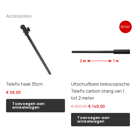
Accessoires
Actie!
Telefix haak 35cm
Uitschuifbare telescopische
Telefix carbon stang van 1
€
58,00
tot 2 meter
Toevoegen aan
Oorspronkelijke
Huidige
€
250,00
€
149,00
winkelwagen
prijs
prijs
was:
is:
Toevoegen aan
winkelwagen
€ 250,00.
€ 149,00.