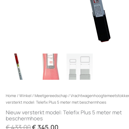
Home
/
Winkel
/
Meetgereedschap
/
Vrachtwagenhoogtemeetstokke
versterkt model: Telefix Plus 5 meter met beschermhoes
Nieuw versterkt model: Telefix Plus 5 meter met
beschermhoes
Oorspronkelijke
Huidige
€
433,00
€
345,00