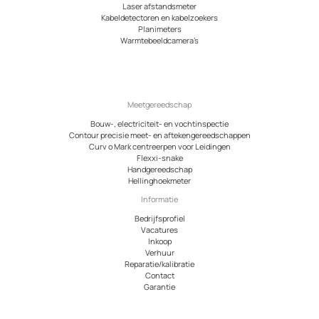
Laser afstandsmeter
Kabeldetectoren en kabelzoekers
Planimeters
Warmtebeeldcamera’s
Meetgereedschap
Bouw-, electriciteit- en vochtinspectie
Contour precisie meet- en aftekengereedschappen
Curv o Mark centreerpen voor Leidingen
Flexxi-snake
Handgereedschap
Hellinghoekmeter
Informatie
Bedrijfsprofiel
Vacatures
Inkoop
Verhuur
Reparatie/kalibratie
Contact
Garantie