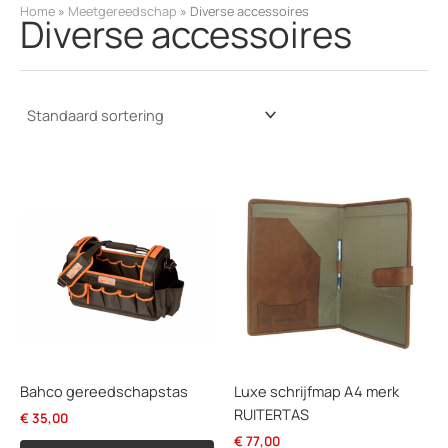
k
Home
»
Meetgereedschap
»
Diverse accessoires
Diverse accessoires
e
n
Bahco gereedschapstas
Luxe schrijfmap A4 merk
RUITERTAS
€
35,00
€
77,00