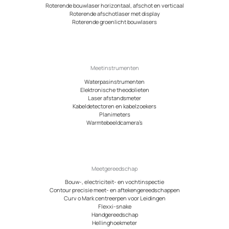
Roterende bouwlaser horizontaal, afschot en verticaal
Roterende afschotlaser met display
Roterende groenlicht bouwlasers
Meetinstrumenten
Waterpasinstrumenten
Elektronische theodolieten
Laser afstandsmeter
Kabeldetectoren en kabelzoekers
Planimeters
Warmtebeeldcamera’s
Meetgereedschap
Bouw-, electriciteit- en vochtinspectie
Contour precisie meet- en aftekengereedschappen
Curv o Mark centreerpen voor Leidingen
Flexxi-snake
Handgereedschap
Hellinghoekmeter