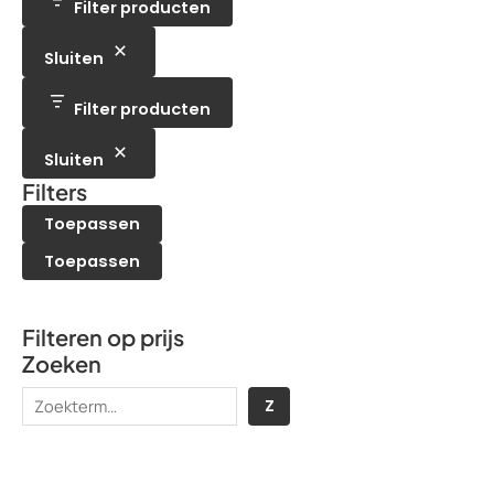
e
t
Filter producten
u
c
n
n
e
c
t
n
t
e
Sluiten
e
n
n
Filter producten
Sluiten
Filters
Toepassen
Toepassen
Filteren op prijs
Zoeken
Z
Z
o
e