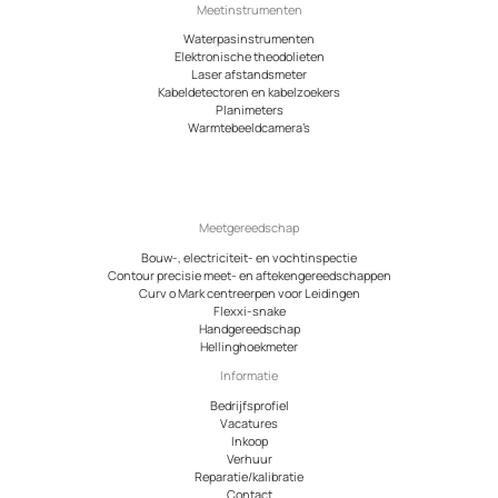
Meetinstrumenten
Waterpasinstrumenten
Elektronische theodolieten
Laser afstandsmeter
Kabeldetectoren en kabelzoekers
Planimeters
Warmtebeeldcamera’s
Meetgereedschap
Bouw-, electriciteit- en vochtinspectie
Contour precisie meet- en aftekengereedschappen
Curv o Mark centreerpen voor Leidingen
Flexxi-snake
Handgereedschap
Hellinghoekmeter
Informatie
Bedrijfsprofiel
Vacatures
Inkoop
Verhuur
Reparatie/kalibratie
Contact