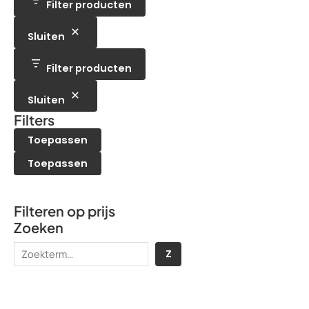
e
t
Filter producten
u
c
n
n
e
c
t
n
t
e
Sluiten
e
n
n
Filter producten
Sluiten
Filters
Toepassen
Toepassen
Filteren op prijs
Zoeken
Z
Z
o
e