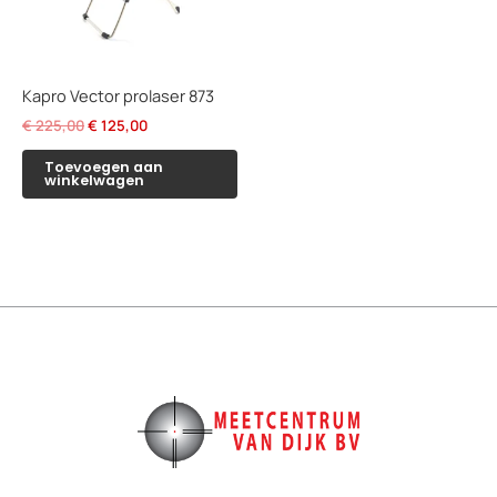
Kapro Vector prolaser 873
Oorspronkelijke
Huidige
€
225,00
€
125,00
prijs
prijs
was:
is:
Toevoegen aan
winkelwagen
€ 225,00.
€ 125,00.