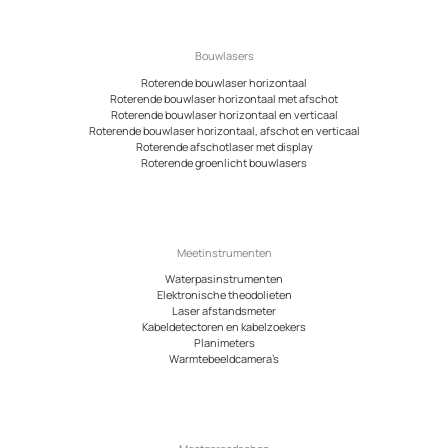
Bouwlasers
Roterende bouwlaser horizontaal
Roterende bouwlaser horizontaal met afschot
Roterende bouwlaser horizontaal en verticaal
Roterende bouwlaser horizontaal, afschot en verticaal
Roterende afschotlaser met display
Roterende groenlicht bouwlasers
Meetinstrumenten
Waterpasinstrumenten
Elektronische theodolieten
Laser afstandsmeter
Kabeldetectoren en kabelzoekers
Planimeters
Warmtebeeldcamera’s