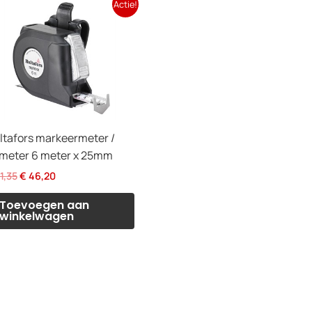
Actie!
ltafors markeermeter /
lmeter 6 meter x 25mm
Oorspronkelijke
Huidige
1,35
€
46,20
prijs
prijs
was:
is:
Toevoegen aan
€ 51,35.
€ 46,20.
winkelwagen