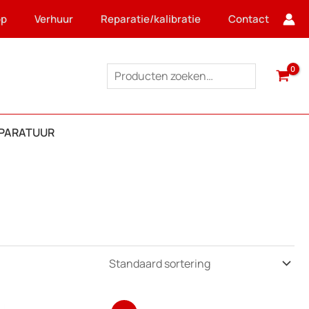
op
Verhuur
Reparatie/kalibratie
Contact
Zoeken
PPARATUUR