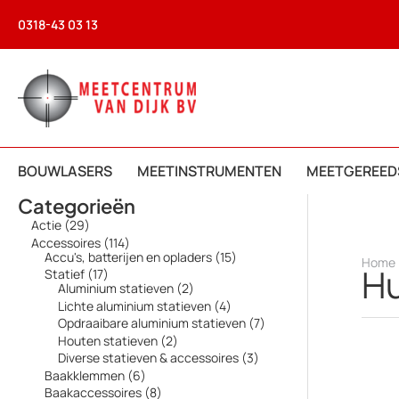
Ga
0318-43 03 13
naar
de
inhoud
BOUWLASERS
MEETINSTRUMENTEN
MEETGEREED
Categorieën
2
Actie
29
9
1
Accessoires
114
p
1
1
Accu's, batterijen en opladers
15
Home
r
Hu
4
5
1
Statief
17
o
p
p
7
2
Aluminium statieven
2
d
r
r
p
p
4
Lichte aluminium statieven
4
u
o
o
r
r
p
7
Opdraaibare aluminium statieven
7
c
d
d
o
o
r
p
t
2
Houten statieven
2
u
u
d
d
o
r
e
p
c
c
3
Diverse statieven & accessoires
3
u
u
d
o
n
r
t
t
p
c
c
6
Baakklemmen
6
u
d
o
e
e
r
t
t
p
c
8
Baakaccessoires
8
u
d
n
n