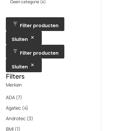
p
t
4
Geen categorie
4
d
c
d
o
r
e
p
u
t
u
d
o
n
r
c
e
c
u
d
o
t
n
t
c
u
d
e
e
t
c
u
Filter producten
n
n
t
c
e
t
n
Sluiten
e
n
Filter producten
Sluiten
Filters
Merken
ADA
(7)
Agatec
(4)
Androtec
(3)
BMI
(1)