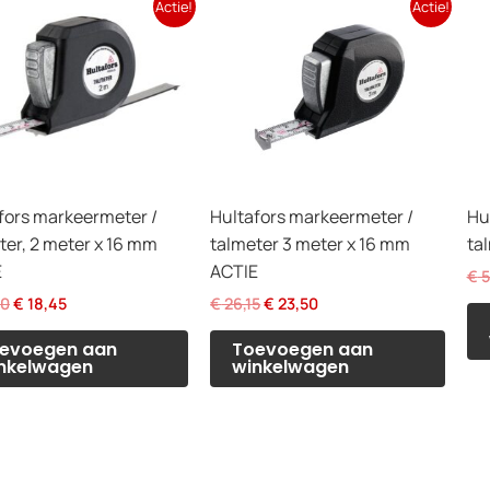
Actie!
Actie!
fors markeermeter /
Hultafors markeermeter /
Hu
ter, 2 meter x 16 mm
talmeter 3 meter x 16 mm
ta
E
ACTIE
€
5
Oorspronkelijke
Huidige
Oorspronkelijke
Huidige
50
€
18,45
€
26,15
€
23,50
prijs
prijs
prijs
prijs
was:
is:
was:
is:
evoegen aan
Toevoegen aan
€ 20,50.
€ 18,45.
€ 26,15.
€ 23,50.
nkelwagen
winkelwagen