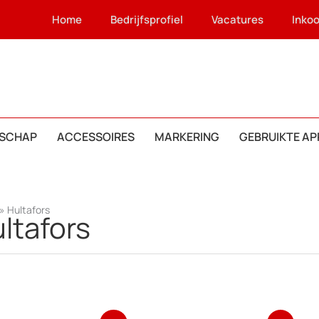
Home
Bedrijfsprofiel
Vacatures
Inko
SCHAP
ACCESSOIRES
MARKERING
GEBRUIKTE A
»
Hultafors
ltafors