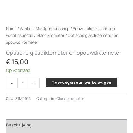
Home
/
Winkel
/
Meetgereedschap
/
Bouw-, electriciteit- en
vochtinspectie
/
Glasdiktemeter
/ Optische glasdiktemeter en
spouwdiktemeter
Optische glasdiktemeter en spouwdiktemeter
€
15,00
Op voorraad
Optische
-
+
Toevoegen aan winkelwagen
glasdiktemeter
en
SKU:
31MR104
Categorie:
Glasdiktemeter
spouwdiktemeter
aantal
Beschrijving