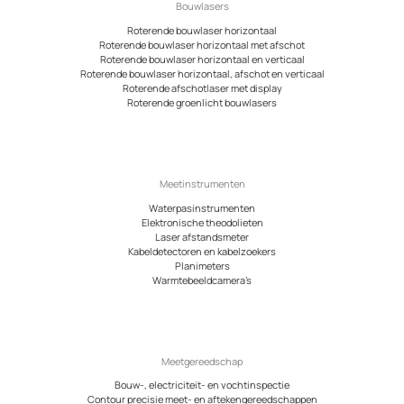
Bouwlasers
Roterende bouwlaser horizontaal
Roterende bouwlaser horizontaal met afschot
Roterende bouwlaser horizontaal en verticaal
Roterende bouwlaser horizontaal, afschot en verticaal
Roterende afschotlaser met display
Roterende groenlicht bouwlasers
Meetinstrumenten
Waterpasinstrumenten
Elektronische theodolieten
Laser afstandsmeter
Kabeldetectoren en kabelzoekers
Planimeters
Warmtebeeldcamera’s
Meetgereedschap
Bouw-, electriciteit- en vochtinspectie
Contour precisie meet- en aftekengereedschappen