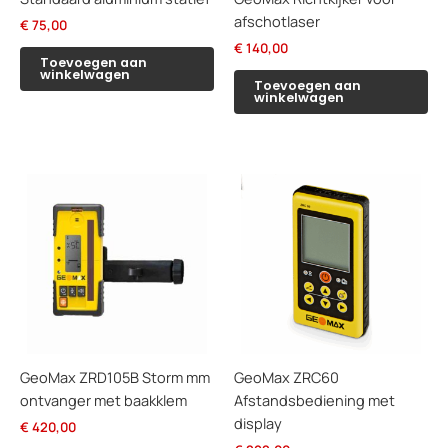
afschotlaser
€
75,00
€
140,00
Toevoegen aan
winkelwagen
Toevoegen aan
winkelwagen
GeoMax ZRD105B Storm mm
GeoMax ZRC60
ontvanger met baakklem
Afstandsbediening met
display
€
420,00