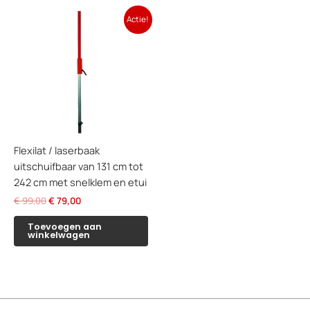
Actie!
Flexilat / laserbaak
uitschuifbaar van 131 cm tot
242 cm met snelklem en etui
Oorspronkelijke
Huidige
€
99,00
€
79,00
prijs
prijs
was:
is:
Toevoegen aan
winkelwagen
€ 99,00.
€ 79,00.