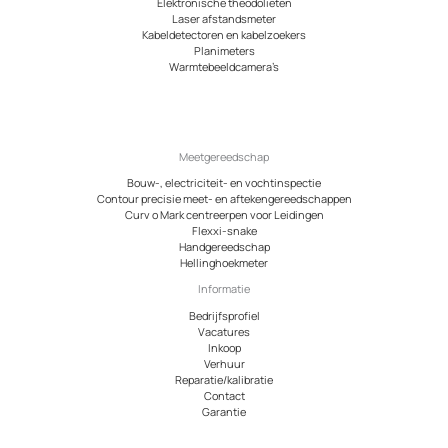
Elektronische theodolieten
Laser afstandsmeter
Kabeldetectoren en kabelzoekers
Planimeters
Warmtebeeldcamera’s
Meetgereedschap
Bouw-, electriciteit- en vochtinspectie
Contour precisie meet- en aftekengereedschappen
Curv o Mark centreerpen voor Leidingen
Flexxi-snake
Handgereedschap
Hellinghoekmeter
Informatie
Bedrijfsprofiel
Vacatures
Inkoop
Verhuur
Reparatie/kalibratie
Contact
Garantie