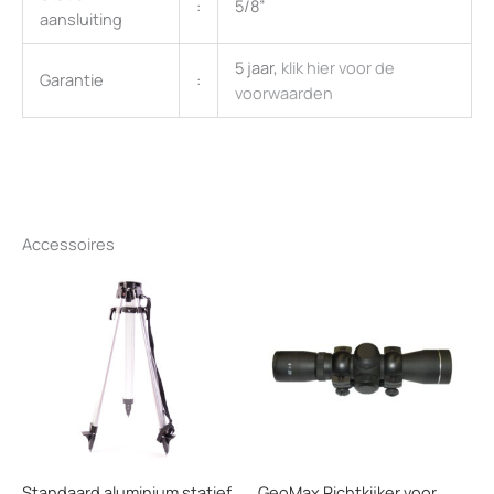
:
5/8”
aansluiting
5 jaar,
klik hier voor de
Garantie
:
voorwaarden
Accessoires
Standaard aluminium statief
GeoMax Richtkijker voor