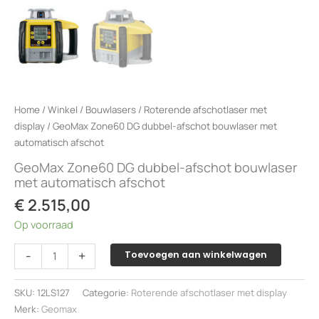
Home
/
Winkel
/
Bouwlasers
/
Roterende afschotlaser met
display
/ GeoMax Zone60 DG dubbel-afschot bouwlaser met
automatisch afschot
GeoMax Zone60 DG dubbel-afschot bouwlaser
met automatisch afschot
€
2.515,00
Op voorraad
GeoMax
-
+
Toevoegen aan winkelwagen
Zone60
DG
SKU:
12LS127
Categorie:
Roterende afschotlaser met display
dubbel-
Merk:
Geomax
afschot