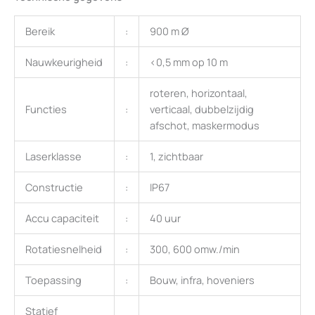
Bereik
:
900 m Ø
Nauwkeurigheid
:
<0,5 mm op 10 m
roteren, horizontaal,
Functies
:
verticaal, dubbelzijdig
afschot, maskermodus
Laserklasse
:
1, zichtbaar
Constructie
:
IP67
Accu capaciteit
:
40 uur
Rotatiesnelheid
:
300, 600 omw./min
Toepassing
:
Bouw, infra, hoveniers
Statief