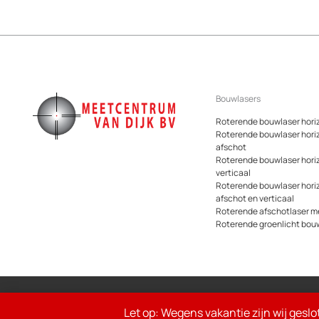
Bouwlasers
Roterende bouwlaser hori
Roterende bouwlaser hori
afschot
Roterende bouwlaser hori
verticaal
Roterende bouwlaser hori
afschot en verticaal
Roterende afschotlaser me
Roterende groenlicht bou
© 2026 Meetcentrum.nl
Let op: Wegens vakantie zijn wij geslo