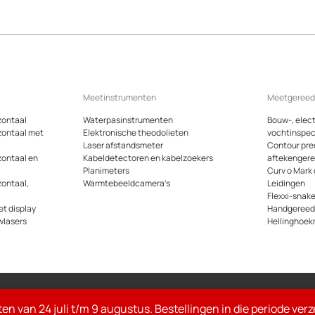
Meetinstrumenten
Meetgeree
zontaal
Waterpasinstrumenten
Bouw-, elect
zontaal met
Elektronische theodolieten
vochtinspec
Laser afstandsmeter
Contour pre
zontaal en
Kabeldetectoren en kabelzoekers
aftekenger
Planimeters
Curv o Mark
zontaal,
Warmtebeeldcamera’s
Leidingen
Flexxi-snak
t display
Handgeree
wlasers
Hellinghoek
Alle gen
ten van 24 juli t/m 9 augustus. Bestellingen in die periode ve