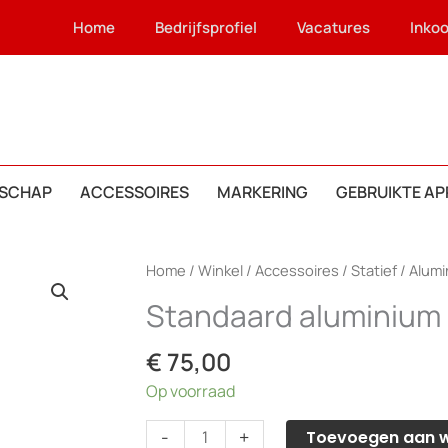
Home
Bedrijfsprofiel
Vacatures
Inko
SCHAP
ACCESSOIRES
MARKERING
GEBRUIKTE A
Home
/
Winkel
/
Accessoires
/
Statief
/
Alumi
Standaard aluminium 
€
75,00
Op voorraad
Standaard
-
+
Toevoegen aan 