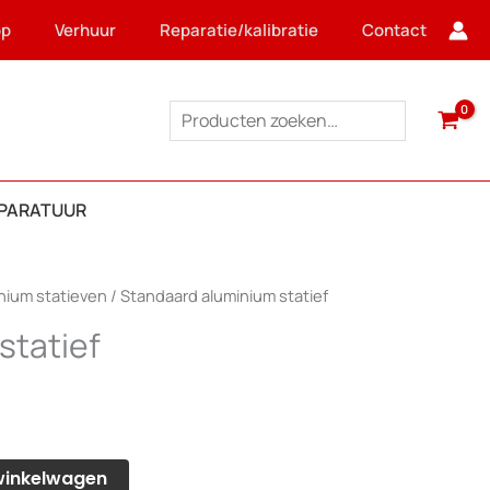
op
Verhuur
Reparatie/kalibratie
Contact
Zoeken
PPARATUUR
nium statieven
/ Standaard aluminium statief
statief
winkelwagen