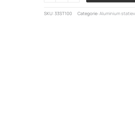
aluminium
statief
SKU:
33ST100
Categorie:
Aluminium statie
aantal