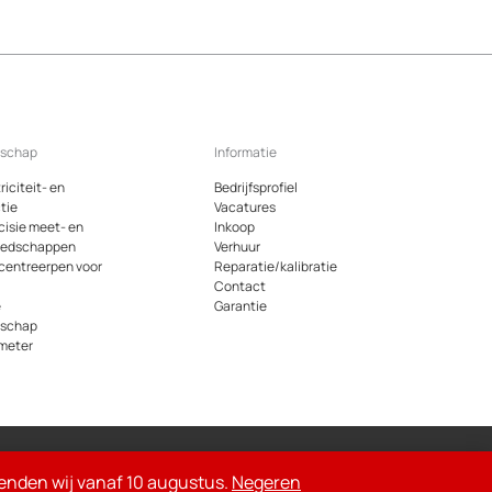
dschap
Informatie
riciteit- en
Bedrijfsprofiel
tie
Vacatures
cisie meet- en
Inkoop
eedschappen
Verhuur
 centreerpen voor
Reparatie/kalibratie
Contact
e
Garantie
dschap
meter
oemde bedragen op de site zijn exclusief 21% btw
rzenden wij vanaf 10 augustus.
Negeren