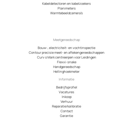
Kabeldetectoren en kabelzoekers
Planimeters
Warmtebeeldcamera’s
Meetgereedschap
Bouw-, electriciteit- en vochtinspectie
Contour precisie meet- en aftekengereedschappen
Curv o Mark centreerpen voor Leidingen
Flexxi-snake
Handgereedschap
Hellinghoekmeter
Informatie
Bedrijfsprofiel
Vacatures
Inkoop
Verhuur
Reparatie/kalibratie
Contact
Garantie