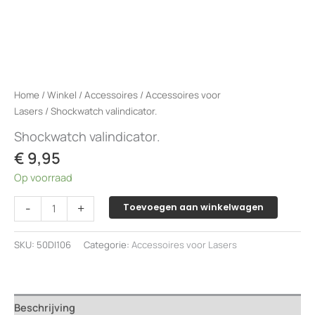
Home
/
Winkel
/
Accessoires
/
Accessoires voor
Lasers
/ Shockwatch valindicator.
Shockwatch valindicator.
€
9,95
Op voorraad
Shockwatch
-
+
Toevoegen aan winkelwagen
valindicator.
aantal
SKU:
50DI106
Categorie:
Accessoires voor Lasers
Beschrijving