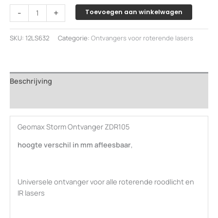
GeoMax
-
+
Toevoegen aan winkelwagen
ZRD105
Storm
SKU:
12LS632
Categorie:
Ontvangers voor roterende lasers
mm
ontvanger
met
baakklem
Beschrijving
aantal
Beoordelingen (0)
Geomax Storm Ontvanger ZDR105
hoogte verschil in mm afleesbaar
,
Universele ontvanger voor alle roterende roodlicht en
IR lasers