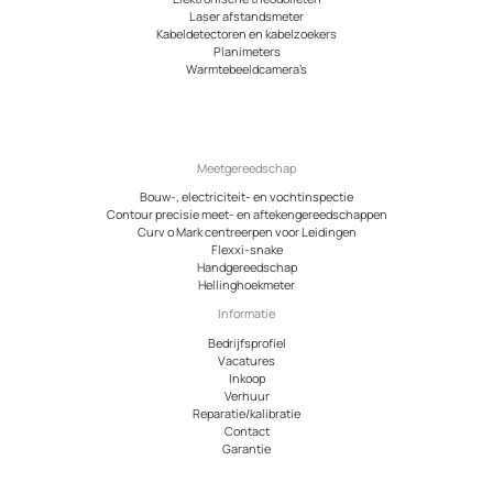
Laser afstandsmeter
Kabeldetectoren en kabelzoekers
Planimeters
Warmtebeeldcamera’s
Meetgereedschap
Bouw-, electriciteit- en vochtinspectie
Contour precisie meet- en aftekengereedschappen
Curv o Mark centreerpen voor Leidingen
Flexxi-snake
Handgereedschap
Hellinghoekmeter
Informatie
Bedrijfsprofiel
Vacatures
Inkoop
Verhuur
Reparatie/kalibratie
Contact
Garantie