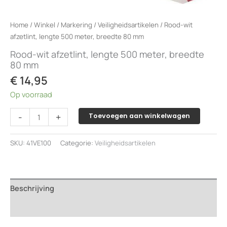
Home
/
Winkel
/
Markering
/
Veiligheidsartikelen
/ Rood-wit
afzetlint, lengte 500 meter, breedte 80 mm
Rood-wit afzetlint, lengte 500 meter, breedte
80 mm
€
14,95
Op voorraad
Rood-
-
+
Toevoegen aan winkelwagen
wit
afzetlint,
SKU:
41VE100
Categorie:
Veiligheidsartikelen
lengte
500
meter,
breedte
Beschrijving
80
mm
Beoordelingen (0)
aantal