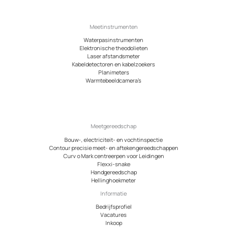
Meetinstrumenten
Waterpasinstrumenten
Elektronische theodolieten
Laser afstandsmeter
Kabeldetectoren en kabelzoekers
Planimeters
Warmtebeeldcamera’s
Meetgereedschap
Bouw-, electriciteit- en vochtinspectie
Contour precisie meet- en aftekengereedschappen
Curv o Mark centreerpen voor Leidingen
Flexxi-snake
Handgereedschap
Hellinghoekmeter
Informatie
Bedrijfsprofiel
Vacatures
Inkoop