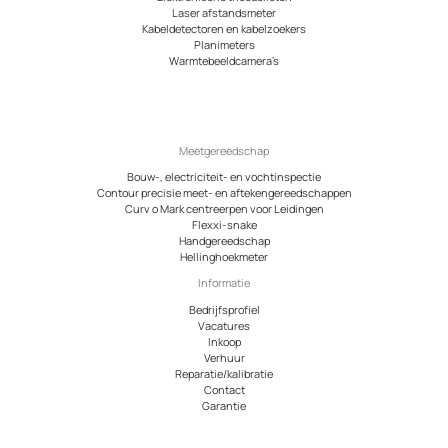
Laser afstandsmeter
Kabeldetectoren en kabelzoekers
Planimeters
Warmtebeeldcamera’s
Meetgereedschap
Bouw-, electriciteit- en vochtinspectie
Contour precisie meet- en aftekengereedschappen
Curv o Mark centreerpen voor Leidingen
Flexxi-snake
Handgereedschap
Hellinghoekmeter
Informatie
Bedrijfsprofiel
Vacatures
Inkoop
Verhuur
Reparatie/kalibratie
Contact
Garantie