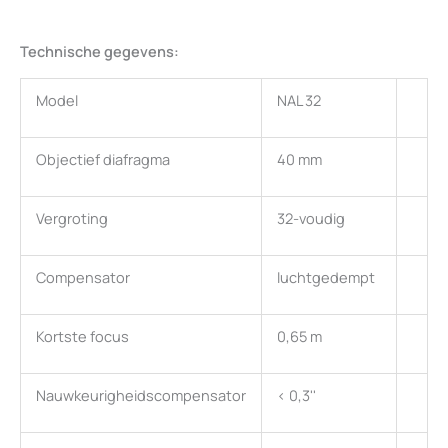
Technische gegevens:
Model
NAL 32
Objectief diafragma
40 mm
Vergroting
32-voudig
Compensator
luchtgedempt
Kortste focus
0,65 m
Nauwkeurigheidscompensator
< 0,3''