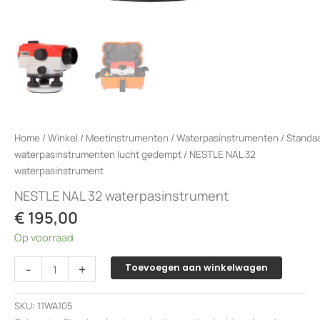
Home
/
Winkel
/
Meetinstrumenten
/
Waterpasinstrumenten
/
Standa
waterpasinstrumenten lucht gedempt
/ NESTLE NAL 32
waterpasinstrument
NESTLE NAL 32 waterpasinstrument
€
195,00
Op voorraad
NESTLE
-
+
Toevoegen aan winkelwagen
NAL
32
SKU:
11WA105
waterpasinstrument