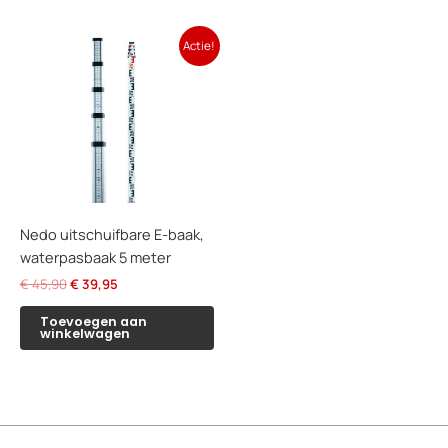
Actie!
Nedo uitschuifbare E-baak,
waterpasbaak 5 meter
Oorspronkelijke
Huidige
€
45,90
€
39,95
prijs
prijs
was:
is:
Toevoegen aan
winkelwagen
€ 45,90.
€ 39,95.