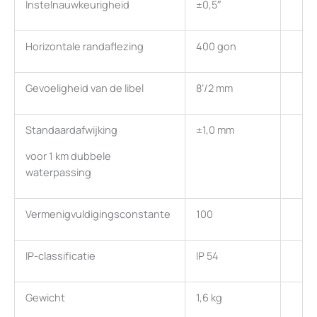
Instelnauwkeurigheid
±0,5″
Horizontale randaflezing
400 gon
Gevoeligheid van de libel
8’/2 mm
Standaardafwijking
±1,0 mm
voor 1 km dubbele
waterpassing
Vermenigvuldigingsconstante
100
IP-classificatie
IP 54
Gewicht
1,6 kg