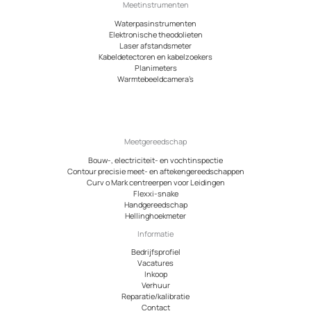
Meetinstrumenten
Waterpasinstrumenten
Elektronische theodolieten
Laser afstandsmeter
Kabeldetectoren en kabelzoekers
Planimeters
Warmtebeeldcamera’s
Meetgereedschap
Bouw-, electriciteit- en vochtinspectie
Contour precisie meet- en aftekengereedschappen
Curv o Mark centreerpen voor Leidingen
Flexxi-snake
Handgereedschap
Hellinghoekmeter
Informatie
Bedrijfsprofiel
Vacatures
Inkoop
Verhuur
Reparatie/kalibratie
Contact