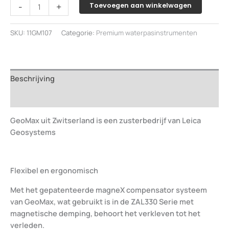
GeoMax
-
+
Toevoegen aan winkelwagen
ZAL330
automatisch
SKU:
11GM107
Categorie:
Premium waterpasinstrumenten
waterpasinstrument
aantal
Beschrijving
Beoordelingen (0)
GeoMax uit Zwitserland is een zusterbedrijf van Leica
Geosystems
Flexibel en ergonomisch
Met het gepatenteerde magneX compensator systeem
van GeoMax, wat gebruikt is in de ZAL330 Serie met
magnetische demping, behoort het verkleven tot het
verleden.