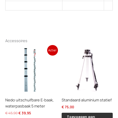
Accessoires
Actie!
Nedo uitschuifbare E-baak,
Standaard aluminium statief
waterpasbaak 5 meter
€
75,00
Oorspronkelijke
Huidige
€
45,90
€
39,95
Toevoegen aan
prijs
prijs