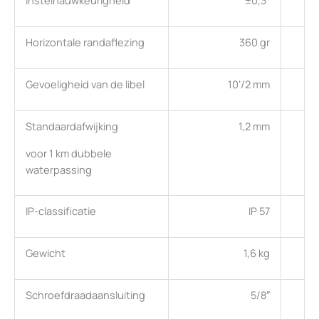
Horizontale randaflezing
360 gr
Gevoeligheid van de libel
10’/2 mm
Standaardafwijking
1,2 mm
voor 1 km dubbele
waterpassing
IP-classificatie
IP 57
Gewicht
1,6 kg
Schroefdraadaansluiting
5/8″