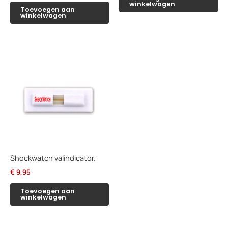
winkelwagen
was:
is:
Toevoegen aan
winkelwagen
€ 45,90.
€ 39,95.
Shockwatch valindicator.
€
9,95
Toevoegen aan
winkelwagen