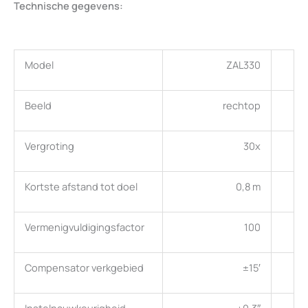
Technische gegevens:
Model
ZAL330
Beeld
rechtop
Vergroting
30x
Kortste afstand tot doel
0,8 m
Vermenigvuldigingsfactor
100
Compensator verkgebied
±15′
Instelnauwkeurigheid
±0,3″