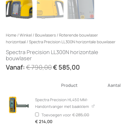
Home
/
Winkel
/
Bouwlasers
/
Roterende bouwlaser
horizontaal
/ Spectra Precision LL300N horizontale bouwlaser
Spectra Precision LL300N horizontale
bouwlaser
Oorspronkelijke
Huidige
Vanaf:
€
790,00
€
585,00
prijs
prijs
was:
is:
Product
Aantal
€ 790,00.
€ 585,00.
Afbeelding
Spectra Precision HL450 MM-
Handontvanger met baakklem
Oorspronkelijke
€
285,00
Toevoegen voor
prijs
Huidige
was:
€
214,00
prijs
€ 285,00.
is: