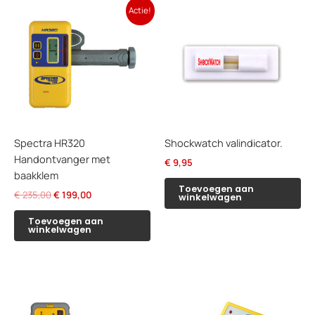
Actie!
Spectra HR320
Shockwatch valindicator.
Handontvanger met
€
9,95
baakklem
Toevoegen aan
Oorspronkelijke
Huidige
€
235,00
€
199,00
winkelwagen
prijs
prijs
was:
is:
Toevoegen aan
winkelwagen
€ 235,00.
€ 199,00.