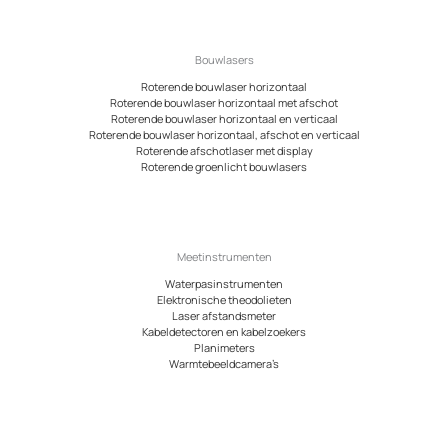
Bouwlasers
Roterende bouwlaser horizontaal
Roterende bouwlaser horizontaal met afschot
Roterende bouwlaser horizontaal en verticaal
Roterende bouwlaser horizontaal, afschot en verticaal
Roterende afschotlaser met display
Roterende groenlicht bouwlasers
Meetinstrumenten
Waterpasinstrumenten
Elektronische theodolieten
Laser afstandsmeter
Kabeldetectoren en kabelzoekers
Planimeters
Warmtebeeldcamera’s