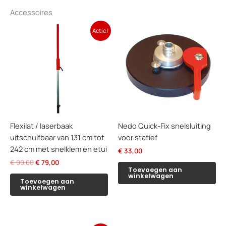
Accessoires
Actie!
Flexilat / laserbaak
Nedo Quick-Fix snelsluiting
uitschuifbaar van 131 cm tot
voor statief
242 cm met snelklem en etui
€
33,00
Oorspronkelijke
Huidige
€
99,00
€
79,00
Toevoegen aan
prijs
prijs
winkelwagen
was:
is:
Toevoegen aan
winkelwagen
€ 99,00.
€ 79,00.