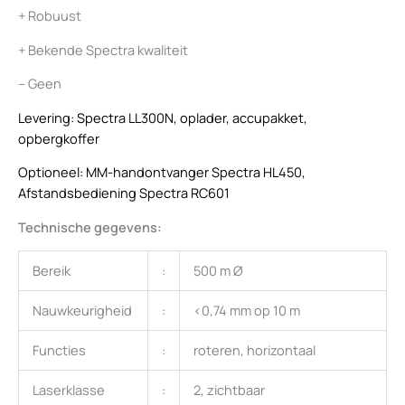
+ Robuust
+ Bekende Spectra kwaliteit
– Geen
Levering: Spectra LL300N, oplader, accupakket,
opbergkoffer
Optioneel: MM-handontvanger Spectra HL450,
Afstandsbediening Spectra RC601
Technische gegevens:
Bereik
:
500 m Ø
Nauwkeurigheid
:
<0,74 mm op 10 m
Functies
:
roteren, horizontaal
Laserklasse
:
2, zichtbaar