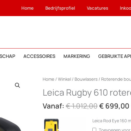
Home
Bedrijfsprofiel
Vacatures
Inko
SCHAP
ACCESSOIRES
MARKERING
GEBRUIKTE A
Home
/
Winkel
/
Bouwlasers
/
Roterende bou
Leica Rugby 610 rote
Oorspronk
Vanaf:
€
1.012,00
€
699,00
prijs
was:
Leica Rod Eye 160 
€ 1.012,00
Toevoegen voo