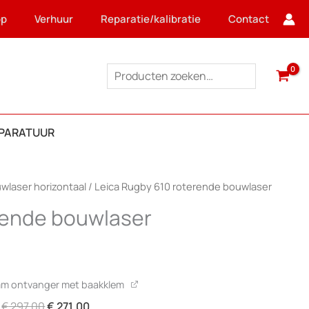
op
Verhuur
Reparatie/kalibratie
Contact
Zoeken
PPARATUUR
wlaser horizontaal
/ Leica Rugby 610 roterende bouwlaser
rende bouwlaser
elijke
Huidige
prijs
is:
mm ontvanger met baakklem
.
€ 699,00.
Oorspronkelijke
Huidige
€
297,00
€
271,00
r