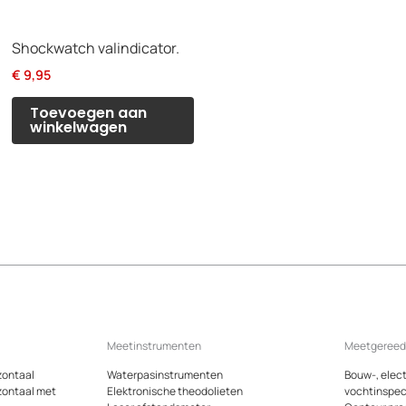
Shockwatch valindicator.
€
9,95
Toevoegen aan
winkelwagen
Meetinstrumenten
Meetgeree
zontaal
Waterpasinstrumenten
Bouw-, elect
zontaal met
Elektronische theodolieten
vochtinspec