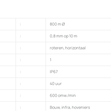
:
800 m Ø
:
0,8 mm op 10 m
:
roteren, horizontaal
:
1
:
IP67
:
40 uur
:
600 omw./min
:
Bouw, infra, hoveniers