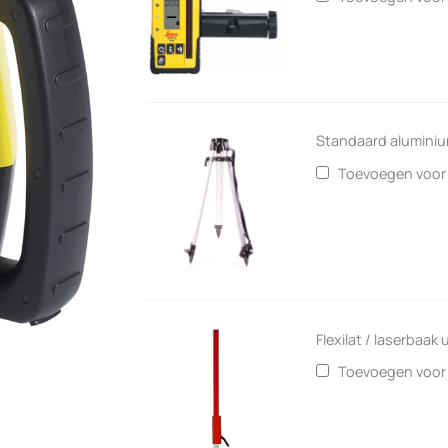
Standaard aluminiu
Toevoegen voo
Flexilat / laserbaak
Toevoegen voo