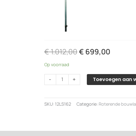
€
1.012,00
€
699,00
Op voorraad
Leica
-
+
Toevoegen aan 
Rugby
610
roterende
SKU:
12LS162
Categorie:
Roterende bouwlas
bouwlaser
aantal