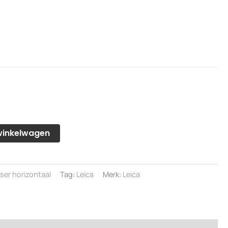
winkelwagen
er horizontaal
Tag:
Leica
Merk:
Leica