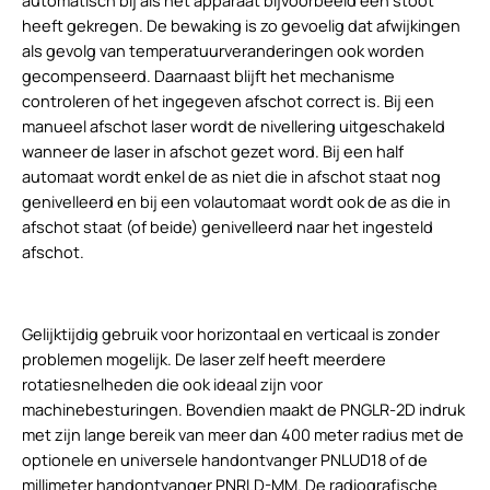
automatisch bij als het apparaat bijvoorbeeld een stoot
heeft gekregen. De bewaking is zo gevoelig dat afwijkingen
als gevolg van temperatuurveranderingen ook worden
gecompenseerd. Daarnaast blijft het mechanisme
controleren of het ingegeven afschot correct is. Bij een
manueel afschot laser wordt de nivellering uitgeschakeld
wanneer de laser in afschot gezet word. Bij een half
automaat wordt enkel de as niet die in afschot staat nog
genivelleerd en bij een volautomaat wordt ook de as die in
afschot staat (of beide) genivelleerd naar het ingesteld
afschot.
Gelijktijdig gebruik voor horizontaal en verticaal is zonder
problemen mogelijk. De laser zelf heeft meerdere
rotatiesnelheden die ook ideaal zijn voor
machinebesturingen. Bovendien maakt de PNGLR-2D indruk
met zijn lange bereik van meer dan 400 meter radius met de
optionele en universele handontvanger PNLUD18 of de
millimeter handontvanger PNRLD-MM. De radiografische