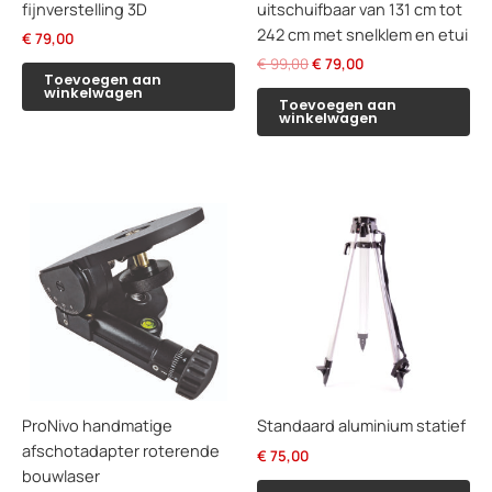
fijnverstelling 3D
uitschuifbaar van 131 cm tot
242 cm met snelklem en etui
€
79,00
Oorspronkelijke
Huidige
€
99,00
€
79,00
Toevoegen aan
prijs
prijs
winkelwagen
was:
is:
Toevoegen aan
winkelwagen
€ 99,00.
€ 79,00.
ProNivo handmatige
Standaard aluminium statief
afschotadapter roterende
€
75,00
bouwlaser