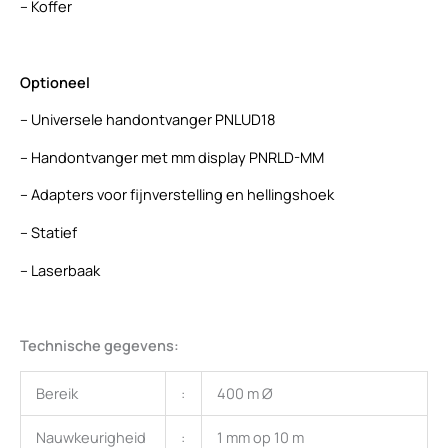
– Koffer
Optioneel
– Universele handontvanger PNLUD18
– Handontvanger met mm display PNRLD-MM
– Adapters voor fijnverstelling en hellingshoek
– Statief
– Laserbaak
Technische gegevens:
Bereik
:
400 m Ø
Nauwkeurigheid
:
1 mm op 10 m