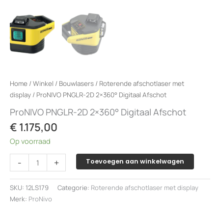
Home
/
Winkel
/
Bouwlasers
/
Roterende afschotlaser met
display
/ ProNIVO PNGLR-2D 2×360° Digitaal Afschot
ProNIVO PNGLR-2D 2×360° Digitaal Afschot
€
1.175,00
Op voorraad
ProNIVO
-
+
Toevoegen aan winkelwagen
PNGLR-
2D
SKU:
12LS179
Categorie:
Roterende afschotlaser met display
2x360°
Merk:
ProNivo
Digitaal
Afschot