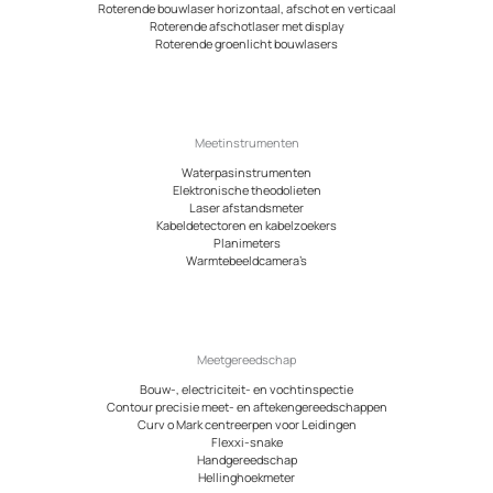
Roterende bouwlaser horizontaal, afschot en verticaal
Roterende afschotlaser met display
Roterende groenlicht bouwlasers
Meetinstrumenten
Waterpasinstrumenten
Elektronische theodolieten
Laser afstandsmeter
Kabeldetectoren en kabelzoekers
Planimeters
Warmtebeeldcamera’s
Meetgereedschap
Bouw-, electriciteit- en vochtinspectie
Contour precisie meet- en aftekengereedschappen
Curv o Mark centreerpen voor Leidingen
Flexxi-snake
Handgereedschap
Hellinghoekmeter