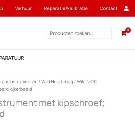
op
Verhuur
Reparatie/kalibratie
Contact
Zoeken
PPARATUUR
rpasinstrumenten
/
Wild Heerbrugg
/ Wild NK10
erd kijkerbeeld
strument met kipschroef;
ld