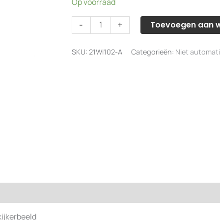
Op voorraad
Wild
-
+
Toevoegen aan 
NK10
waterpasinstrument
SKU:
21WI102-A
Categorieën:
Niet automat
met
kipschroef;
omgekeerd
kijkerbeeld
aantal
ijkerbeeld