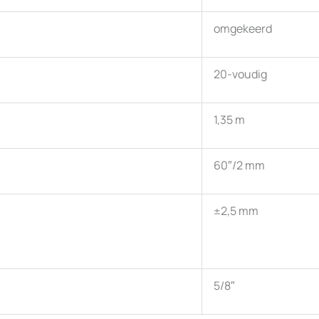
omgekeerd
20-voudig
1,35 m
60″/2 mm
±2,5 mm
5/8″