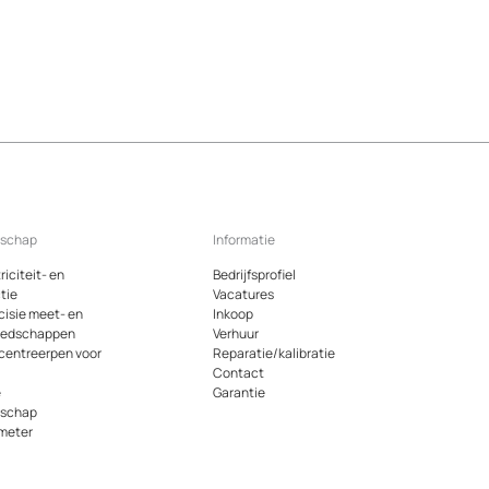
dschap
Informatie
riciteit- en
Bedrijfsprofiel
tie
Vacatures
cisie meet- en
Inkoop
eedschappen
Verhuur
 centreerpen voor
Reparatie/kalibratie
Contact
e
Garantie
dschap
meter