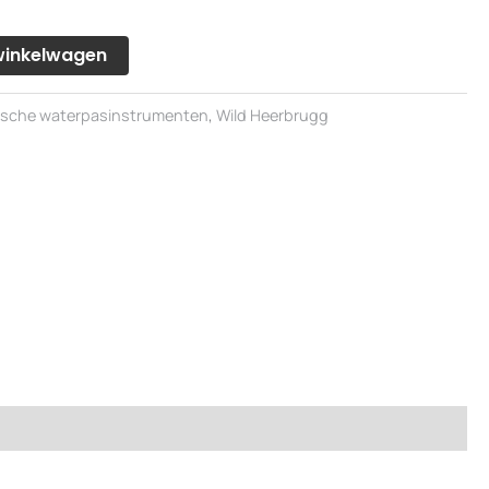
winkelwagen
ische waterpasinstrumenten
,
Wild Heerbrugg