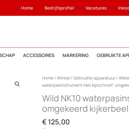
Home
Bedrijfsprofiel
Vacatures
Inko
SCHAP
ACCESSOIRES
MARKERING
GEBRUIKTE A
Home
/
Winkel
/
Gebruikte apparatuur
/
Wate
waterpasinstrument met kipschroef; omgeke
Wild NK10 waterpasin
omgekeerd kijkerbee
€
125,00