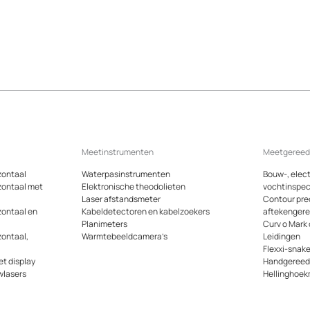
Meetinstrumenten
Meetgeree
zontaal
Waterpasinstrumenten
Bouw-, elect
zontaal met
Elektronische theodolieten
vochtinspec
Laser afstandsmeter
Contour pre
zontaal en
Kabeldetectoren en kabelzoekers
aftekenger
Planimeters
Curv o Mark
zontaal,
Warmtebeeldcamera’s
Leidingen
Flexxi-snak
t display
Handgeree
wlasers
Hellinghoek