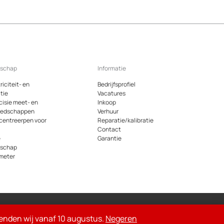
dschap
Informatie
riciteit- en
Bedrijfsprofiel
tie
Vacatures
cisie meet- en
Inkoop
eedschappen
Verhuur
 centreerpen voor
Reparatie/kalibratie
Contact
e
Garantie
dschap
meter
oemde bedragen op de site zijn exclusief 21% btw
rzenden wij vanaf 10 augustus.
Negeren