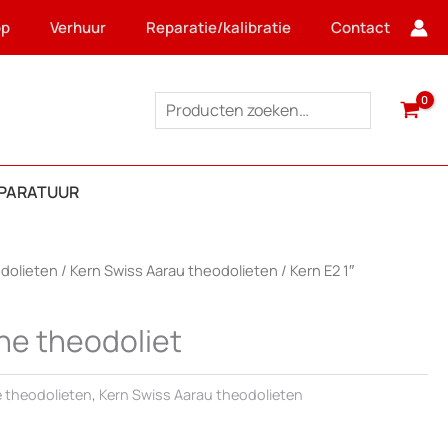
op
Verhuur
Reparatie/kalibratie
Contact
Zoeken
PPARATUUR
dolieten
/
Kern Swiss Aarau theodolieten
/ Kern E2 1″
che theodoliet
e theodolieten
,
Kern Swiss Aarau theodolieten