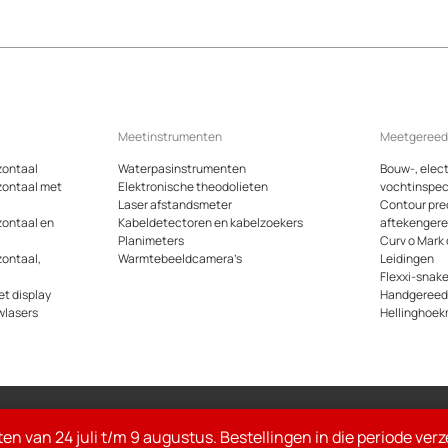
Meetinstrumenten
Meetgeree
zontaal
Waterpasinstrumenten
Bouw-, elect
zontaal met
Elektronische theodolieten
vochtinspec
Laser afstandsmeter
Contour pre
zontaal en
Kabeldetectoren en kabelzoekers
aftekenger
Planimeters
Curv o Mark
zontaal,
Warmtebeeldcamera’s
Leidingen
Flexxi-snak
t display
Handgeree
wlasers
Hellinghoek
Alle gen
ten van 24 juli t/m 9 augustus. Bestellingen in die periode ve