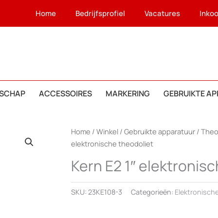
Home
Bedrijfsprofiel
Vacatures
Inko
SCHAP
ACCESSOIRES
MARKERING
GEBRUIKTE A
Home
/
Winkel
/
Gebruikte apparatuur
/
Theo
elektronische theodoliet
Kern E2 1″ elektronis
SKU:
23KE108-3
Categorieën:
Elektronisch