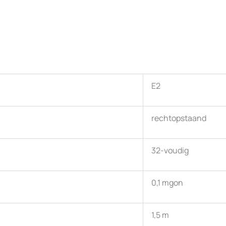
E2
rechtopstaand
32-voudig
0,1 mgon
1,5 m