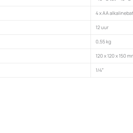
4 x AA alkalinebat
12 uur
0,55 kg
120 x 120 x 150 
1/4″