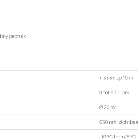
obby gebruik
< 3 mm op 10 m
0 tot 500 rpm
Ø 20 m*
650 nm, zichtbaa
-10 °C tot +45 °C