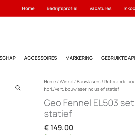
Home
Bedrijfsprofiel
Vacatures
Inko
SCHAP
ACCESSOIRES
MARKERING
GEBRUIKTE A
Home
/
Winkel
/
Bouwlasers
/
Roterende bouw
hori./vert. bouwlaser inclusief statief
Geo Fennel EL503 set 
statief
€
149,00