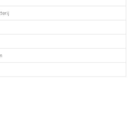
terij
mm