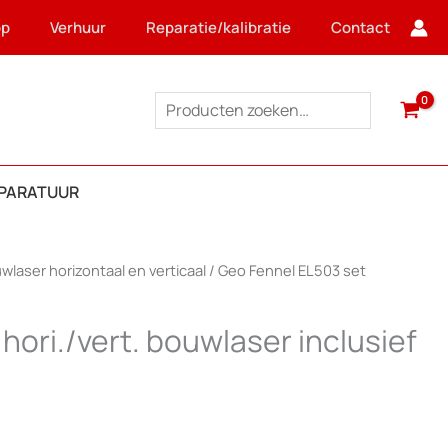
op
Verhuur
Reparatie/kalibratie
Contact
Zoeken
PPARATUUR
laser horizontaal en verticaal
/ Geo Fennel EL503 set
hori./vert. bouwlaser inclusief