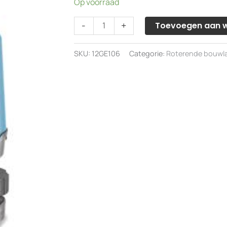
Op voorraad
Geo
-
+
Toevoegen aan 
Fennel
EL503
SKU:
12GE106
Categorie:
Roterende bouwlas
set
hori./vert.
bouwlaser
inclusief
statief
aantal