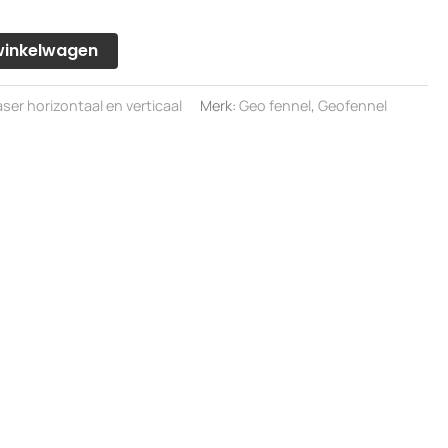
winkelwagen
er horizontaal en verticaal
Merk:
Geo fennel
,
Geofennel