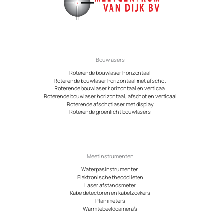
Bouwlasers
Roterende bouwlaser horizontaal
Roterende bouwlaser horizontaal met afschot
Roterende bouwlaser horizontaal en verticaal
Roterende bouwlaser horizontaal, afschot en verticaal
Roterende afschotlaser met display
Roterende groenlicht bouwlasers
Meetinstrumenten
Waterpasinstrumenten
Elektronische theodolieten
Laser afstandsmeter
Kabeldetectoren en kabelzoekers
Planimeters
Warmtebeeldcamera’s