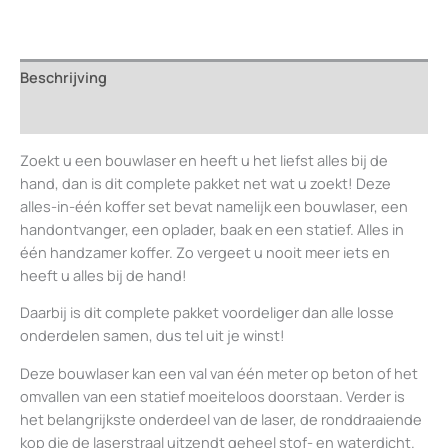
in-
1
kofferset
Beschrijving
aantal
Beoordelingen (0)
Zoekt u een bouwlaser en heeft u het liefst alles bij de
hand, dan is dit complete pakket net wat u zoekt! Deze
alles-in-één koffer set bevat namelijk een bouwlaser, een
handontvanger, een oplader, baak en een statief. Alles in
één handzamer koffer. Zo vergeet u nooit meer iets en
heeft u alles bij de hand!
Daarbij is dit complete pakket voordeliger dan alle losse
onderdelen samen, dus tel uit je winst!
Deze bouwlaser kan een val van één meter op beton of het
omvallen van een statief moeiteloos doorstaan. Verder is
het belangrijkste onderdeel van de laser, de ronddraaiende
kop die de laserstraal uitzendt geheel stof- en waterdicht.