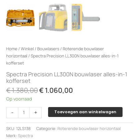
Home
/
Winkel
/
Bouwlasers
/
Roterende bouwlaser
horizontaal
/ Spectra Precision LL300N bouwlaser alles-in-1
kofferset
Spectra Precision LL300N bouwlaser alles-in-1
kofferset
Oorspronkelijke
Huidige
€
1.380,00
€
1.060,00
prijs
prijs
Op voorraad
was:
is:
€ 1.380,00.
€ 1.060,00.
Spectra
-
+
Toevoegen aan winkelwagen
Precision
LL300N
SKU:
12LS138
Categorie:
Roterende bouwlaser horizontaal
bouwlaser
Merk:
Spectra
alles-