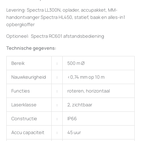
Levering: Spectra LL300N, oplader, accupakket, MM-
handontvanger Spectra HL450, statief, baak en alles-in1
opbergkoffer
Optioneel: Spectra RC601 afstandsbediening
Technische gegevens:
Bereik
:
500 m Ø
Nauwkeurigheid
:
<0,74 mm op 10 m
Functies
:
roteren, horizontaal
Laserklasse
:
2, zichtbaar
Constructie
:
IP66
Accu capaciteit
:
45 uur