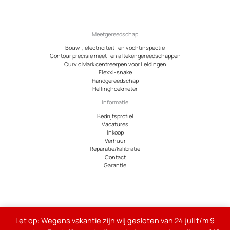
Meetgereedschap
Bouw-, electriciteit- en vochtinspectie
Contour precisie meet- en aftekengereedschappen
Curv o Mark centreerpen voor Leidingen
Flexxi-snake
Handgereedschap
Hellinghoekmeter
Informatie
Bedrijfsprofiel
Vacatures
Inkoop
Verhuur
Reparatie/kalibratie
Contact
Garantie
© 2026 Meetcentrum.nl
Let op: Wegens vakantie zijn wij gesloten van 24 juli t/m 9