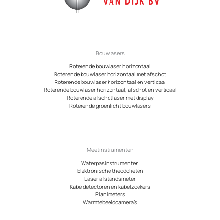
Bouwlasers
Roterende bouwlaser horizontaal
Roterende bouwlaser horizontaal met afschot
Roterende bouwlaser horizontaal en verticaal
Roterende bouwlaser horizontaal, afschot en verticaal
Roterende afschotlaser met display
Roterende groenlicht bouwlasers
Meetinstrumenten
Waterpasinstrumenten
Elektronische theodolieten
Laser afstandsmeter
Kabeldetectoren en kabelzoekers
Planimeters
Warmtebeeldcamera’s