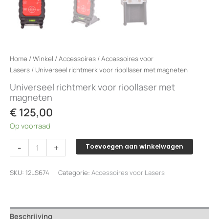
Home
/
Winkel
/
Accessoires
/
Accessoires voor
Lasers
/ Universeel richtmerk voor rioollaser met magneten
Universeel richtmerk voor rioollaser met
magneten
€
125,00
Op voorraad
Universeel
-
+
Toevoegen aan winkelwagen
richtmerk
voor
SKU:
12LS674
Categorie:
Accessoires voor Lasers
rioollaser
met
magneten
aantal
Beschrijving