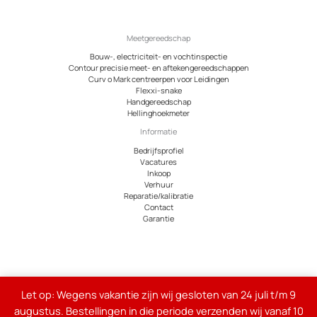
Meetgereedschap
Bouw-, electriciteit- en vochtinspectie
Contour precisie meet- en aftekengereedschappen
Curv o Mark centreerpen voor Leidingen
Flexxi-snake
Handgereedschap
Hellinghoekmeter
Informatie
Bedrijfsprofiel
Vacatures
Inkoop
Verhuur
Reparatie/kalibratie
Contact
Garantie
© 2026 Meetcentrum.nl
Let op: Wegens vakantie zijn wij gesloten van 24 juli t/m 9
Alle genoemde bedragen op de site zijn exclusief 21% btw
augustus. Bestellingen in die periode verzenden wij vanaf 10