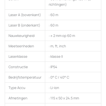
richtingen)
Laser A (bovenkant)
: 60 m
Laser B (onderkant)
: 60 m
Nauwkeurigheid
: ± 2 mm op 60 m
Meeteenheden
: m, ft, inch
Laserklasse
: klasse II
Constructie
: IP54
Bedrijfstemperatuur
: 0° C / 40° C
Type Accu
: Li-ion
Afmetingen
: 115 x 50 x 24.5 mm