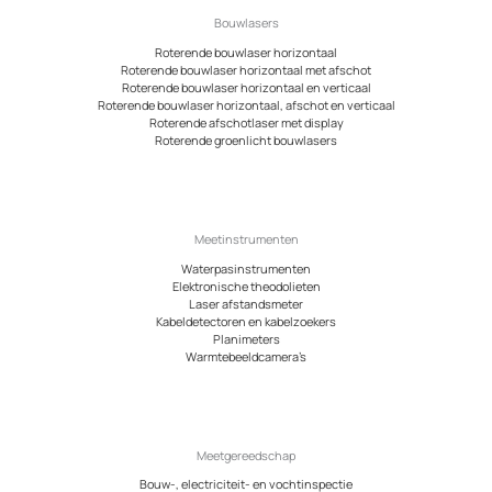
Bouwlasers
Roterende bouwlaser horizontaal
Roterende bouwlaser horizontaal met afschot
Roterende bouwlaser horizontaal en verticaal
Roterende bouwlaser horizontaal, afschot en verticaal
Roterende afschotlaser met display
Roterende groenlicht bouwlasers
Meetinstrumenten
Waterpasinstrumenten
Elektronische theodolieten
Laser afstandsmeter
Kabeldetectoren en kabelzoekers
Planimeters
Warmtebeeldcamera’s
Meetgereedschap
Bouw-, electriciteit- en vochtinspectie