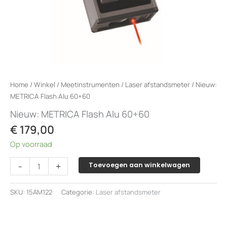
Home
/
Winkel
/
Meetinstrumenten
/
Laser afstandsmeter
/ Nieuw:
METRICA Flash Alu 60+60
Nieuw: METRICA Flash Alu 60+60
€
179,00
Op voorraad
Nieuw:
-
+
Toevoegen aan winkelwagen
METRICA
Flash
SKU:
15AM122
Categorie:
Laser afstandsmeter
Alu
60+60
aantal