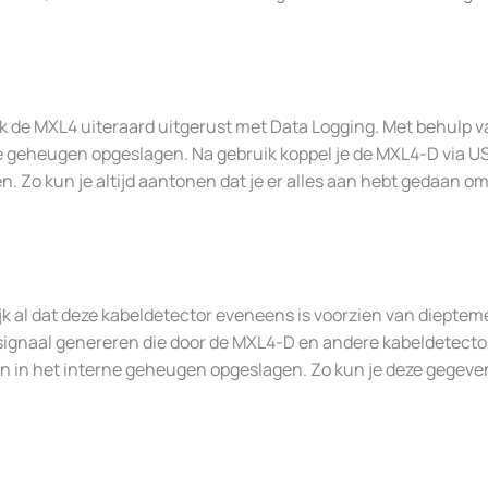
ook de MXL4 uiteraard uitgerust met Data Logging. Met behulp v
ote geheugen opgeslagen. Na gebruik koppel je de MXL4-D via U
en. Zo kun je altijd aantonen dat je er alles aan hebt gedaan
ijk al dat deze kabeldetector eveneens is voorzien van diepte
signaal genereren die door de MXL4-D en andere kabeldetectors
n in het interne geheugen opgeslagen. Zo kun je deze gegeven