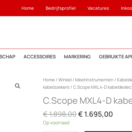
Home
Bedrijfsprofiel
Vacatures
Inko
SCHAP
ACCESSOIRES
MARKERING
GEBRUIKTE A
Home
/
Winkel
/
Meetinstrumenten
/
Kabeld
kabelzoekers
/ C.Scope MXL4-D kabeldedec
C.Scope MXL4-D kabe
Oorspronkelijke
Huidi
€
1.898,00
€
1.695,00
prijs
prijs
Op voorraad
was:
is: