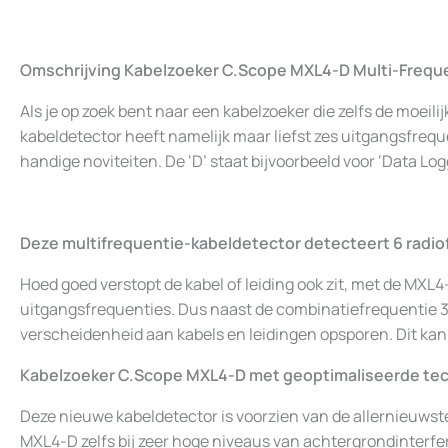
Omschrijving Kabelzoeker C.Scope MXL4-D Multi-Frequ
Als je op zoek bent naar een kabelzoeker die zelfs de moei
kabeldetector heeft namelijk maar liefst zes uitgangsfreque
handige noviteiten. De ‘D’ staat bijvoorbeeld voor ‘Data Lo
Deze multifrequentie-kabeldetector detecteert 6 radi
Hoed goed verstopt de kabel of leiding ook zit, met de MXL4
uitgangsfrequenties. Dus naast de combinatiefrequentie 33+
verscheidenheid aan kabels en leidingen opsporen. Dit kan 
Kabelzoeker C.Scope MXL4-D met geoptimaliseerde te
Deze nieuwe kabeldetector is voorzien van de allernieuwste
MXL4-D zelfs bij zeer hoge niveaus van achtergrondinterf