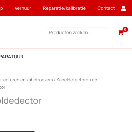
op
Verhuur
Reparatie/kalibratie
Contact
Zoeken
PPARATUUR
etectoren en kabelzoekers
/
Kabeldetectoren en
tor
ldedector
ge