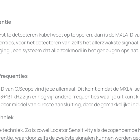
entie
lijkst te detecteren kabel weet op te sporen, dan is de MXL4-D
nties, voor het detecteren van zelfs het allerzwakste signaal.
gging’, een systeem dat alle zoekmodi in het geheugen opslaat.
ofrequenties
-D van C.Scope vind je ze allemaal. Dit komt omdat de MXL4-ser
131 kHz zijn er nog vijf andere frequenties waar je uit kunt k
door middel van directe aansluiting, door de gemakkelijke ind
chniek
 techniek. Zo is zowel Locator Sensitivity als de zogenoemde 
erentie, waardoor zelfs de zwakste signalen kunnen worden ge