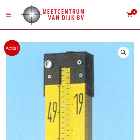
Ga
naar
de
inhoud
Actie!