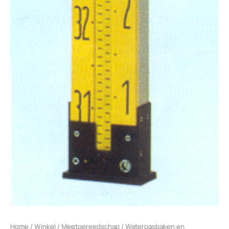
Home
/
Winkel
/
Meetgereedschap
/
Waterpasbaken en