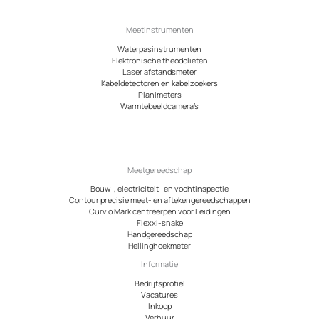
Meetinstrumenten
Waterpasinstrumenten
Elektronische theodolieten
Laser afstandsmeter
Kabeldetectoren en kabelzoekers
Planimeters
Warmtebeeldcamera’s
Meetgereedschap
Bouw-, electriciteit- en vochtinspectie
Contour precisie meet- en aftekengereedschappen
Curv o Mark centreerpen voor Leidingen
Flexxi-snake
Handgereedschap
Hellinghoekmeter
Informatie
Bedrijfsprofiel
Vacatures
Inkoop
Verhuur