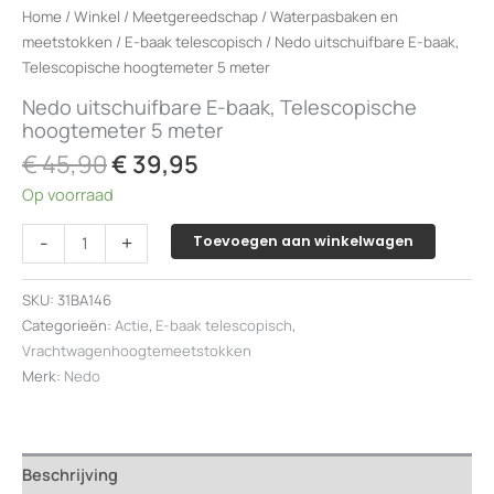
Home
/
Winkel
/
Meetgereedschap
/
Waterpasbaken en
meetstokken
/
E-baak telescopisch
/ Nedo uitschuifbare E-baak,
Telescopische hoogtemeter 5 meter
Nedo uitschuifbare E-baak, Telescopische
hoogtemeter 5 meter
Oorspronkelijke
Huidige
€
45,90
€
39,95
prijs
prijs
Op voorraad
was:
is:
€ 45,90.
€ 39,95.
Nedo
-
+
Toevoegen aan winkelwagen
uitschuifbare
E-
SKU:
31BA146
baak,
Categorieën:
Actie
,
E-baak telescopisch
,
Telescopische
Vrachtwagenhoogtemeetstokken
hoogtemeter
Merk:
Nedo
5
meter
aantal
Beschrijving