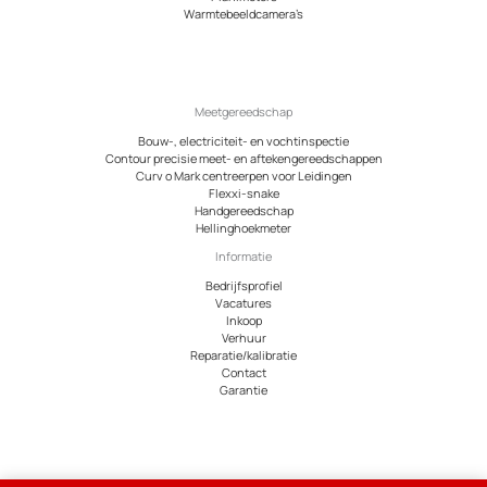
Warmtebeeldcamera’s
Meetgereedschap
Bouw-, electriciteit- en vochtinspectie
Contour precisie meet- en aftekengereedschappen
Curv o Mark centreerpen voor Leidingen
Flexxi-snake
Handgereedschap
Hellinghoekmeter
Informatie
Bedrijfsprofiel
Vacatures
Inkoop
Verhuur
Reparatie/kalibratie
Contact
Garantie