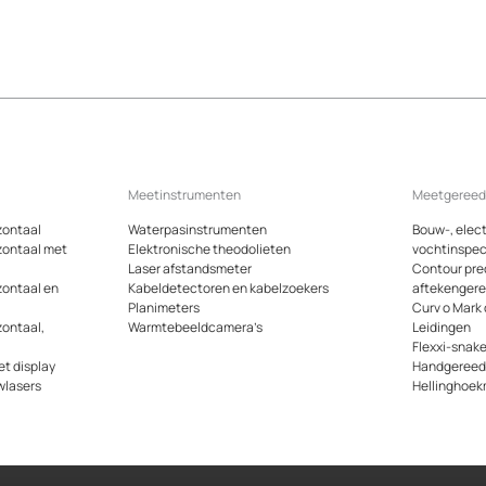
Meetinstrumenten
Meetgeree
zontaal
Waterpasinstrumenten
Bouw-, elect
zontaal met
Elektronische theodolieten
vochtinspec
Laser afstandsmeter
Contour pre
zontaal en
Kabeldetectoren en kabelzoekers
aftekenger
Planimeters
Curv o Mark
zontaal,
Warmtebeeldcamera’s
Leidingen
Flexxi-snak
t display
Handgeree
wlasers
Hellinghoek