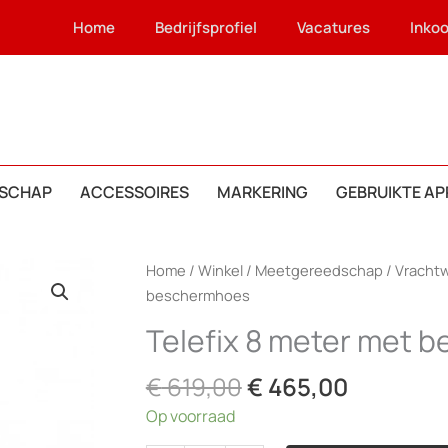
Home
Bedrijfsprofiel
Vacatures
Inko
SCHAP
ACCESSOIRES
MARKERING
GEBRUIKTE A
Home
/
Winkel
/
Meetgereedschap
/
Vracht
beschermhoes
Telefix 8 meter met 
Oorspronkelijke
Huidige
€
619,00
€
465,00
prijs
prijs
Op voorraad
was:
is: