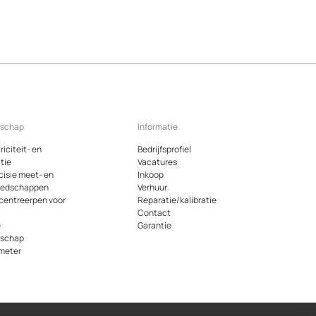
dschap
Informatie
riciteit- en
Bedrijfsprofiel
tie
Vacatures
cisie meet- en
Inkoop
eedschappen
Verhuur
 centreerpen voor
Reparatie/kalibratie
Contact
e
Garantie
dschap
meter