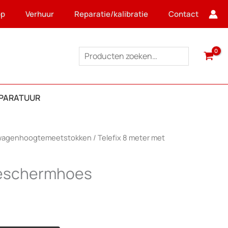
op
Verhuur
Reparatie/kalibratie
Contact
Zoeken
PPARATUUR
wagenhoogtemeetstokken
/ Telefix 8 meter met
beschermhoes