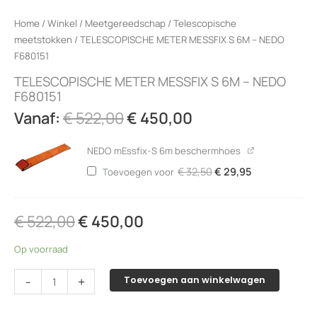
Home
/
Winkel
/
Meetgereedschap
/
Telescopische
meetstokken
/ TELESCOPISCHE METER MESSFIX S 6M – NEDO
F680151
TELESCOPISCHE METER MESSFIX S 6M – NEDO
F680151
Oorspronkelijke
Huidige
Vanaf:
€
522,00
€
450,00
prijs
prijs
was:
is:
NEDO mEssfix-S 6m beschermhoes
€ 522,00.
€ 450,00.
Oorspronkelijke
Huidige
€
32,50
€
29,95
Toevoegen voor
prijs
prijs
was:
is:
€ 32,50.
€ 29,95.
€
522,00
€
450,00
Op voorraad
TELESCOPISCHE
-
+
Toevoegen aan winkelwagen
METER
MESSFIX