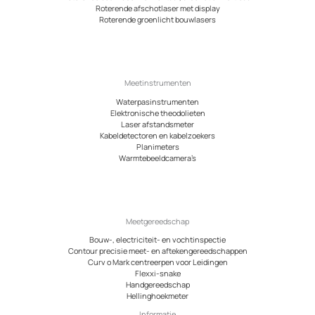
Roterende afschotlaser met display
Roterende groenlicht bouwlasers
Meetinstrumenten
Waterpasinstrumenten
Elektronische theodolieten
Laser afstandsmeter
Kabeldetectoren en kabelzoekers
Planimeters
Warmtebeeldcamera’s
Meetgereedschap
Bouw-, electriciteit- en vochtinspectie
Contour precisie meet- en aftekengereedschappen
Curv o Mark centreerpen voor Leidingen
Flexxi-snake
Handgereedschap
Hellinghoekmeter
Informatie