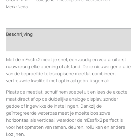
F380311
Merk:
Nedo
aantal
Beschrijving
Beoordelingen (0)
Met de mEssfix2 meet je snel, eenvoudig en vooral uiterst
nauwkeurig elke opening of afstand. Deze nieuwe generatie
van de beproefde telescopische meetlat combineert
vertrouwde kwaliteit met optimaal gebruiksgemak.
Plaats de meetlat, schuif hem soepel uit en lees de exacte
maat direct af op de duidelijke analoge display, zonder
gedoe of ingewikkelde instellingen. Dankzij de
geïntegreerde waterpas meet je moeiteloos zowel
horizontaal als verticaal, waardoor de mEssfix2 perfect is
voor het opmeten van ramen, deuren, rolluiken en andere
kozijnen.