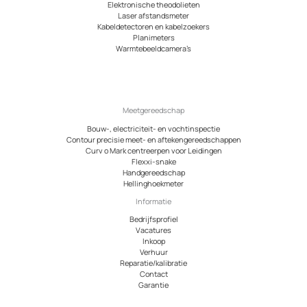
Elektronische theodolieten
Laser afstandsmeter
Kabeldetectoren en kabelzoekers
Planimeters
Warmtebeeldcamera’s
Meetgereedschap
Bouw-, electriciteit- en vochtinspectie
Contour precisie meet- en aftekengereedschappen
Curv o Mark centreerpen voor Leidingen
Flexxi-snake
Handgereedschap
Hellinghoekmeter
Informatie
Bedrijfsprofiel
Vacatures
Inkoop
Verhuur
Reparatie/kalibratie
Contact
Garantie