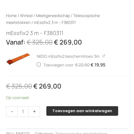
Home
/
Winkel
/
Meetgereedschap
/
Telescopische
meetstokken
/ mEssfix2 3 m – F380311
mEssfix2 3 m – F380311
Oorspronkelijke
Huidige
Vanaf:
€
325,00
€
269,00
prijs
prijs
was:
is:
NEDO mEssfix2 beschermhoes 3m
€ 325,00.
€ 269,00.
Oorspronkelijke
Huidige
€
22,50
€
19,95
Toevoegen voor
prijs
prijs
was:
is:
€ 22,50.
€ 19,95.
€
325,00
€
269,00
Op voorraad
mEssfix2
-
+
Toevoegen aan winkelwagen
3
m
-
SKU:
31NE127
Categorie:
Telescopische meetstokken