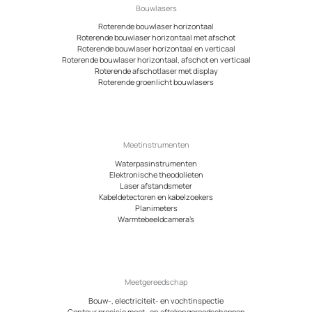
Bouwlasers
Roterende bouwlaser horizontaal
Roterende bouwlaser horizontaal met afschot
Roterende bouwlaser horizontaal en verticaal
Roterende bouwlaser horizontaal, afschot en verticaal
Roterende afschotlaser met display
Roterende groenlicht bouwlasers
Meetinstrumenten
Waterpasinstrumenten
Elektronische theodolieten
Laser afstandsmeter
Kabeldetectoren en kabelzoekers
Planimeters
Warmtebeeldcamera’s
Meetgereedschap
Bouw-, electriciteit- en vochtinspectie
Contour precisie meet- en aftekengereedschappen