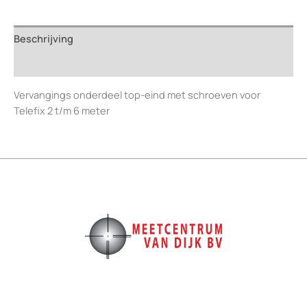
2
t/m
Beschrijving
6
meter
Beoordelingen (0)
aantal
Vervangings onderdeel top-eind met schroeven voor
Telefix 2 t/m 6 meter