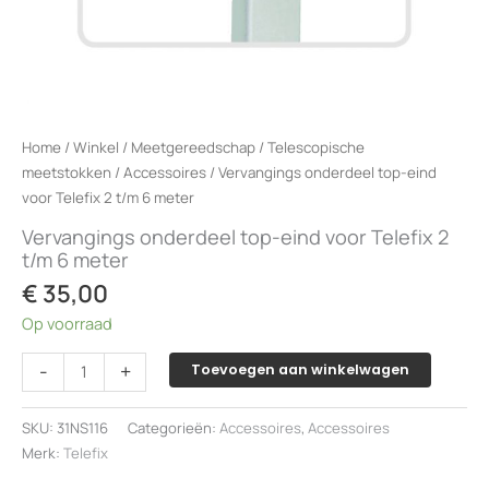
Home
/
Winkel
/
Meetgereedschap
/
Telescopische
meetstokken
/
Accessoires
/ Vervangings onderdeel top-eind
voor Telefix 2 t/m 6 meter
Vervangings onderdeel top-eind voor Telefix 2
t/m 6 meter
€
35,00
Op voorraad
Vervangings
-
+
Toevoegen aan winkelwagen
onderdeel
top-
SKU:
31NS116
Categorieën:
Accessoires
,
Accessoires
eind
Merk:
Telefix
voor
Telefix