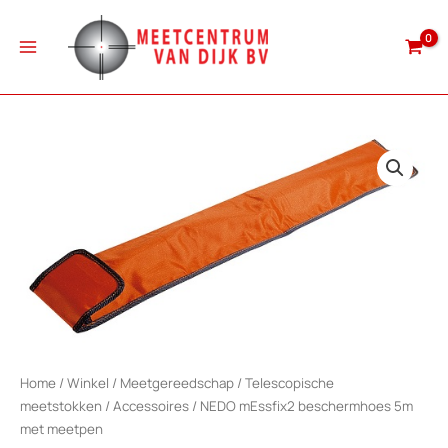
Ga
naar
de
inhoud
Home
/
Winkel
/
Meetgereedschap
/
Telescopische
meetstokken
/
Accessoires
/ NEDO mEssfix2 beschermhoes 5m
met meetpen