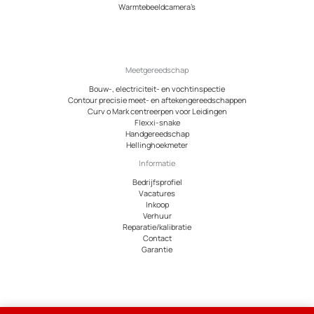
Warmtebeeldcamera’s
Meetgereedschap
Bouw-, electriciteit- en vochtinspectie
Contour precisie meet- en aftekengereedschappen
Curv o Mark centreerpen voor Leidingen
Flexxi-snake
Handgereedschap
Hellinghoekmeter
Informatie
Bedrijfsprofiel
Vacatures
Inkoop
Verhuur
Reparatie/kalibratie
Contact
Garantie