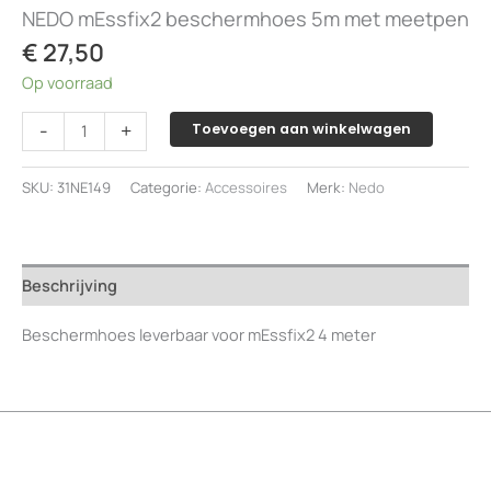
NEDO mEssfix2 beschermhoes 5m met meetpen
€
27,50
Op voorraad
NEDO
-
+
Toevoegen aan winkelwagen
mEssfix2
beschermhoes
SKU:
31NE149
Categorie:
Accessoires
Merk:
Nedo
5m
met
meetpen
aantal
Beschrijving
Beschermhoes leverbaar voor mEssfix2 4 meter