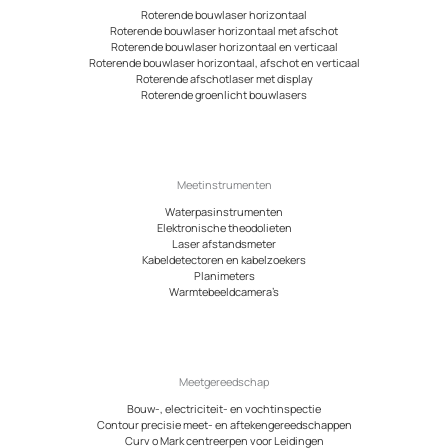
Roterende bouwlaser horizontaal
Roterende bouwlaser horizontaal met afschot
Roterende bouwlaser horizontaal en verticaal
Roterende bouwlaser horizontaal, afschot en verticaal
Roterende afschotlaser met display
Roterende groenlicht bouwlasers
Meetinstrumenten
Waterpasinstrumenten
Elektronische theodolieten
Laser afstandsmeter
Kabeldetectoren en kabelzoekers
Planimeters
Warmtebeeldcamera’s
Meetgereedschap
Bouw-, electriciteit- en vochtinspectie
Contour precisie meet- en aftekengereedschappen
Curv o Mark centreerpen voor Leidingen