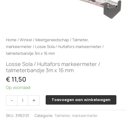
Home
/
Winkel
/
Meetgereedschap
/
Talmeter,
markeermeter
/ Losse Sola / Hultafors markeermeter /
talmeterbandje 3m x 16 mm
Losse Sola / Hultafors markeermeter /
talmeterbandje 3m x 16 mm
€
11,50
Op voorraad
Losse
-
+
Toevoegen aan winkelwagen
Sola
/
SKU:
31RO131
Categorie:
Talmeter, markeermeter
Hultafors
markeermeter
/