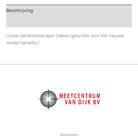
talmeterbandje
Beschrijving
3m
x
Beoordelingen (0)
16
mm
Losse talmeterbandjes (alleen geschikt voor het nieuwe
aantal
model talmeter)
Bouwlasers