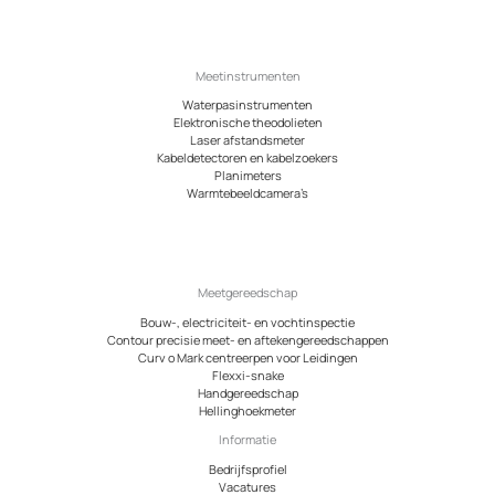
Meetinstrumenten
Waterpasinstrumenten
Elektronische theodolieten
Laser afstandsmeter
Kabeldetectoren en kabelzoekers
Planimeters
Warmtebeeldcamera’s
Meetgereedschap
Bouw-, electriciteit- en vochtinspectie
Contour precisie meet- en aftekengereedschappen
Curv o Mark centreerpen voor Leidingen
Flexxi-snake
Handgereedschap
Hellinghoekmeter
Informatie
Bedrijfsprofiel
Vacatures