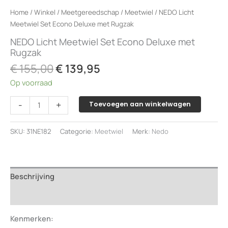
Home
/
Winkel
/
Meetgereedschap
/
Meetwiel
/ NEDO Licht
Meetwiel Set Econo Deluxe met Rugzak
NEDO Licht Meetwiel Set Econo Deluxe met
Rugzak
Oorspronkelijke
Huidige
€
155,00
€
139,95
prijs
prijs
Op voorraad
was:
is:
€ 155,00.
€ 139,95.
NEDO
-
+
Toevoegen aan winkelwagen
Licht
Meetwiel
SKU:
31NE182
Categorie:
Meetwiel
Merk:
Nedo
Set
Econo
Deluxe
met
Beschrijving
Rugzak
aantal
Beoordelingen (0)
Kenmerken: