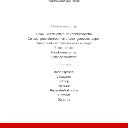
Warmtebeeldcamera’s
Meetgereedschap
Bouw-, electriciteit- en vochtinspectie
Contour precisie meet- en aftekengereedschappen
Curv o Mark centreerpen voor Leidingen
Flexxi-snake
Handgereedschap
Hellinghoekmeter
Informatie
Bedrijfsprofiel
Vacatures
Inkoop
Verhuur
Reparatie/kalibratie
Contact
Garantie
© 2026 Meetcentrum.nl