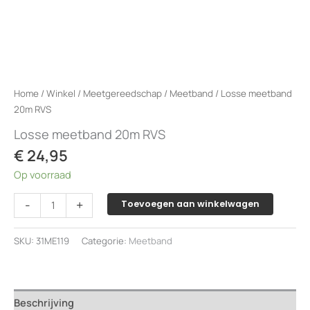
Home
/
Winkel
/
Meetgereedschap
/
Meetband
/ Losse meetband
20m RVS
Losse meetband 20m RVS
€
24,95
Op voorraad
Losse
-
+
Toevoegen aan winkelwagen
meetband
20m
SKU:
31ME119
Categorie:
Meetband
RVS
aantal
Beschrijving