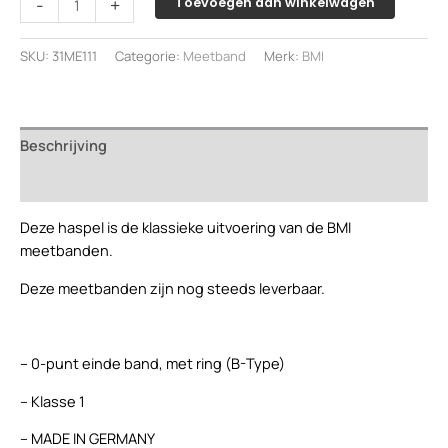
-
+
Toevoegen aan winkelwagen
30
mtr/cm,
SKU:
31ME111
Categorie:
Meetband
Merk:
BMI
breed
13
mm,
geplastificeerd
Beschrijving
staal
aantal
Beoordelingen (0)
Deze haspel is de klassieke uitvoering van de BMI
meetbanden.
Deze meetbanden zijn nog steeds leverbaar.
– 0-punt einde band, met ring (B-Type)
– Klasse 1
– MADE IN GERMANY