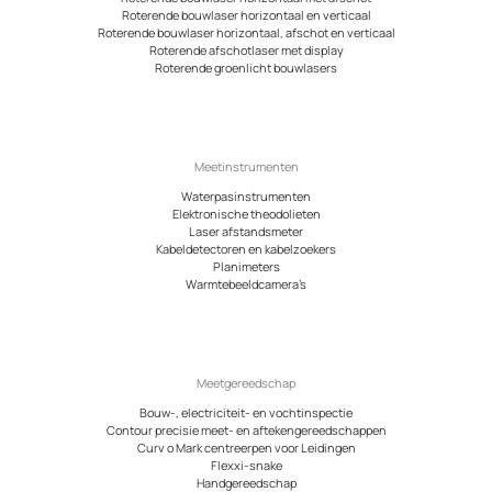
Roterende bouwlaser horizontaal en verticaal
Roterende bouwlaser horizontaal, afschot en verticaal
Roterende afschotlaser met display
Roterende groenlicht bouwlasers
Meetinstrumenten
Waterpasinstrumenten
Elektronische theodolieten
Laser afstandsmeter
Kabeldetectoren en kabelzoekers
Planimeters
Warmtebeeldcamera’s
Meetgereedschap
Bouw-, electriciteit- en vochtinspectie
Contour precisie meet- en aftekengereedschappen
Curv o Mark centreerpen voor Leidingen
Flexxi-snake
Handgereedschap