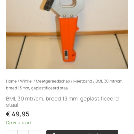
Home
/
Winkel
/
Meetgereedschap
/
Meetband
/ BMI, 30 mtr/cm,
breed 13 mm, geplastificeerd staal
BMI, 30 mtr/cm, breed 13 mm, geplastificeerd
staal
€
49,95
Op voorraad
BMI,