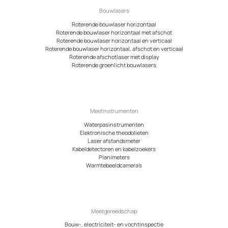
Bouwlasers
Roterende bouwlaser horizontaal
Roterende bouwlaser horizontaal met afschot
Roterende bouwlaser horizontaal en verticaal
Roterende bouwlaser horizontaal, afschot en verticaal
Roterende afschotlaser met display
Roterende groenlicht bouwlasers
Meetinstrumenten
Waterpasinstrumenten
Elektronische theodolieten
Laser afstandsmeter
Kabeldetectoren en kabelzoekers
Planimeters
Warmtebeeldcamera’s
Meetgereedschap
Bouw-, electriciteit- en vochtinspectie