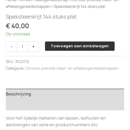
aftekengereedschappen
/ Speksteenkrijt 144 stuks plat
Speksteenkrijt 144 stuks plat
€
40,00
Op voorraad
Speksteenkrijt
-
+
Toevoegen aan winkelwagen
144
stuks
SKU:
31CO112
plat
Categorie:
Contour precisie meet- en aftekengereedschappen
aantal
Beschrijving
Beoordelingen (0)
Voor het tijdelijk markeren van lassen, lasfouten en
aanbrengen van serie en productnummers etc