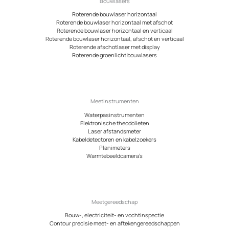
Bouwlasers
Roterende bouwlaser horizontaal
Roterende bouwlaser horizontaal met afschot
Roterende bouwlaser horizontaal en verticaal
Roterende bouwlaser horizontaal, afschot en verticaal
Roterende afschotlaser met display
Roterende groenlicht bouwlasers
Meetinstrumenten
Waterpasinstrumenten
Elektronische theodolieten
Laser afstandsmeter
Kabeldetectoren en kabelzoekers
Planimeters
Warmtebeeldcamera’s
Meetgereedschap
Bouw-, electriciteit- en vochtinspectie
Contour precisie meet- en aftekengereedschappen