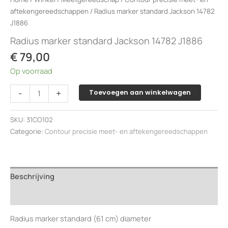
aftekengereedschappen
/ Radius marker standard Jackson 14782
J1886
Radius marker standard Jackson 14782 J1886
€
79,00
Op voorraad
Radius
-
+
Toevoegen aan winkelwagen
marker
standard
SKU:
31CO102
Jackson
Categorie:
Contour precisie meet- en aftekengereedschappen
14782
J1886
aantal
Beschrijving
Beoordelingen (0)
Radius marker standard (61 cm) diameter