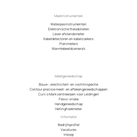
Meetinstrumenten
Waterpasinstrumenten
Elektronische theodolieten
Laser afstandsmeter
Kabeldetectoren en kabelzoekers
Planimeters
Warmtebeeldcamera’s
Meetgereedschap
Bouw-, electriciteit- en vochtinspectie
Contour precisie meet- en aftekengereedschappen
Curv o Mark centreerpen voor Leidingen
Flexxi-snake
Handgereedschap
Hellinghoekmeter
Informatie
Bedrijfsprofiel
Vacatures
Inkoop