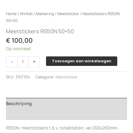
Home
/
Winkel
/
Markering
/
Meetsticker
/ Meetstickers RS50N
50×50
Meetstickers RS50N 50×50
€
100,00
Op voorraad
Meetstickers
-
+
Toevoegen aan winkelwagen
RS50N
50x50
SKU:
31ST104
Categorie:
Meetsticker
aantal
Beschrijving
Beoordelingen (0)
RS50N, meetstickers t.b.v. totalstation, vel 200x200mm,