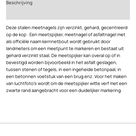
Beschrijving
geen
opschrift,
Beoordelingen (0)
100
stuks.
Deze stalen meetnagels zijn verzinkt, gehard, gecentreerd
aantal
op de kop .
Een meetspijker, meetnagel of asfaltnagel met
als officiële naam kernnetbout wordt gebruikt door
landmeters om een meetpunt te markeren en bestaat uit
gehard verzinkt staal. De meetspijker kan overal op of in
bevestigd worden bijvoorbeeld in het asfalt geslagen,
tussen stenen of tegels, in een ingeheide betonpaal, in
een betonnen voetstuk van een brug enz. Voor het maken
van luchtfoto’s wordt om de meetspijker witte verf met een
zwarte rand aangebracht voor een duidelijker markering.