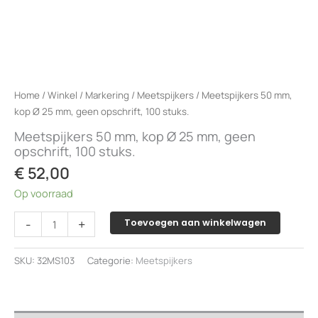
Home
/
Winkel
/
Markering
/
Meetspijkers
/ Meetspijkers 50 mm,
kop Ø 25 mm, geen opschrift, 100 stuks.
Meetspijkers 50 mm, kop Ø 25 mm, geen
opschrift, 100 stuks.
€
52,00
Op voorraad
Meetspijkers
-
+
Toevoegen aan winkelwagen
50
mm,
SKU:
32MS103
Categorie:
Meetspijkers
kop
Ø
25
mm,