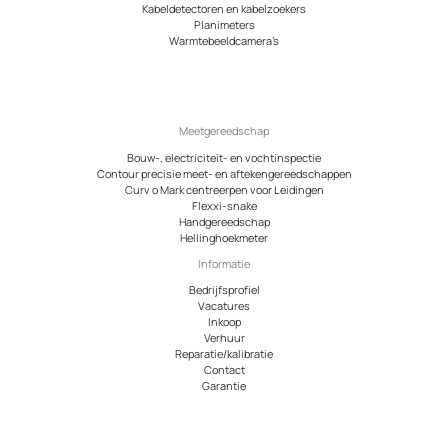
Kabeldetectoren en kabelzoekers
Planimeters
Warmtebeeldcamera’s
Meetgereedschap
Bouw-, electriciteit- en vochtinspectie
Contour precisie meet- en aftekengereedschappen
Curv o Mark centreerpen voor Leidingen
Flexxi-snake
Handgereedschap
Hellinghoekmeter
Informatie
Bedrijfsprofiel
Vacatures
Inkoop
Verhuur
Reparatie/kalibratie
Contact
Garantie