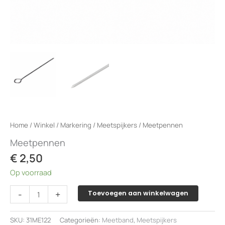
Home
/
Winkel
/
Markering
/
Meetspijkers
/ Meetpennen
Meetpennen
€
2,50
Op voorraad
Meetpennen
-
+
Toevoegen aan winkelwagen
aantal
SKU:
31ME122
Categorieën:
Meetband
,
Meetspijkers