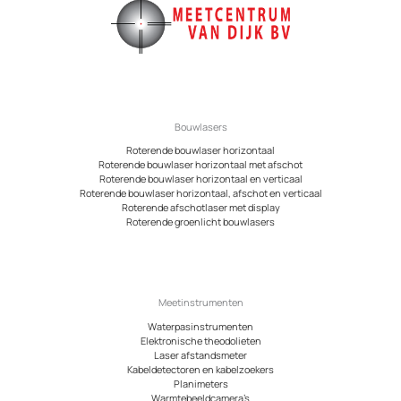
Bouwlasers
Roterende bouwlaser horizontaal
Roterende bouwlaser horizontaal met afschot
Roterende bouwlaser horizontaal en verticaal
Roterende bouwlaser horizontaal, afschot en verticaal
Roterende afschotlaser met display
Roterende groenlicht bouwlasers
Meetinstrumenten
Waterpasinstrumenten
Elektronische theodolieten
Laser afstandsmeter
Kabeldetectoren en kabelzoekers
Planimeters
Warmtebeeldcamera’s