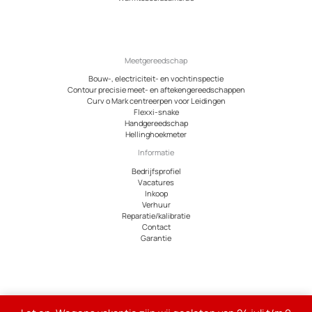
Meetgereedschap
Bouw-, electriciteit- en vochtinspectie
Contour precisie meet- en aftekengereedschappen
Curv o Mark centreerpen voor Leidingen
Flexxi-snake
Handgereedschap
Hellinghoekmeter
Informatie
Bedrijfsprofiel
Vacatures
Inkoop
Verhuur
Reparatie/kalibratie
Contact
Garantie
© 2026 Meetcentrum.nl